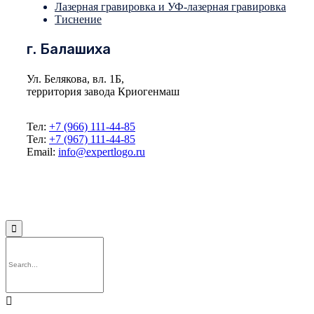
Лазерная гравировка и УФ-лазерная гравировка
Тиснение
г. Балашиха
Ул. Белякова, вл. 1Б,
территория завода Криогенмаш
Тел:
+7 (966) 111-44-85
Тел:
+7 (967) 111-44-85
Email:
info@expertlogo.ru
© 2024 Производственная компания Expertlogo /
Политика обработки
персональных данных

