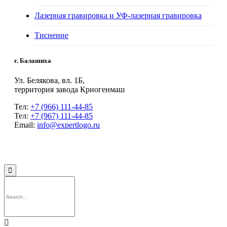
Лазерная гравировка и УФ-лазерная гравировка
Тиснение
г. Балашиха
Ул. Белякова, вл. 1Б,
территория завода Криогенмаш
Тел:
+7 (966) 111-44-85
Тел:
+7 (967) 111-44-85
Email:
info@expertlogo.ru
© 2024 Производственная компания Expertlogo /
Политика обработки
персональных данных

