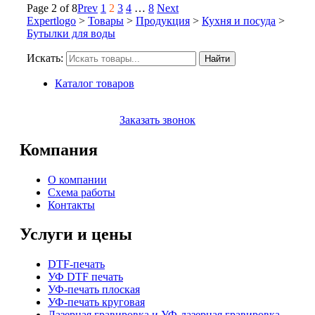
Page 2 of 8
Prev
1
2
3
4
…
8
Next
Expertlogo
>
Товары
>
Продукция
>
Кухня и посуда
>
Бутылки для воды
Искать:
Найти
Каталог товаров
Заказать звонок
Компания
О компании
Схема работы
Контакты
Услуги и цены
DTF-печать
УФ DTF печать
УФ-печать плоская
УФ-печать круговая
Лазерная гравировка и УФ-лазерная гравировка