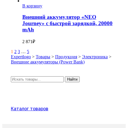
В корзину
Внешний аккумулятор «NEO
Journey» c быстрой зарядкой, 20000
mAh
2 871
₽
Page
Next
1
2
3
…
5
1
Expertlogo
>
Товары
>
Продукция
>
Электроника
>
of
Внешние аккумуляторы (Power Bank)
5
Искать:
Найти
Каталог товаров