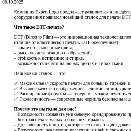
08.10.2025
Компания Expert Logo продолжает развиваться и внедрят
оборудования появился новейший станок для печати DTF,
Что такое DTF-печать?
DTF (Direct to Film) — это инновационная технология пе
отличие от классической печати, DTF обеспечивает:
– яркие и насыщенные цвета,
– высокую детализацию изображений,
– стойкость к истиранию и стирке,
– возможность печати на любых цветах и типах ткани.
Наш новый станок — это:
✅ Максимальная скорость печати для больших тиражей и 
✅ Высокое качество изображений — четкие линии, яркие
✅ Расширенные форматы — теперь мы можем печатать ещ
✅ Экологичность — современные чернила безопасны и д
Почему это выгодно для вас?
– Возможность создавать уникальную брендированную пр
– Быстрая печать малых и больших тиражей.
– Долговечность принтов, которые сохраняют цвет даже 
– Возможность реализации креативных идей и сложных д