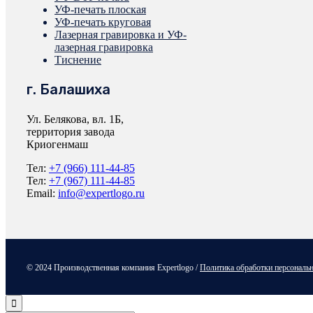
УФ-печать плоская
УФ-печать круговая
Лазерная гравировка и УФ-
лазерная гравировка
Тиснение
г. Балашиха
Ул. Белякова, вл. 1Б,
территория завода
Криогенмаш
Тел:
+7 (966) 111-44-85
Тел:
+7 (967) 111-44-85
Email:
info@expertlogo.ru
© 2024 Производственная компания Expertlogo /
Политика обработки персональ
