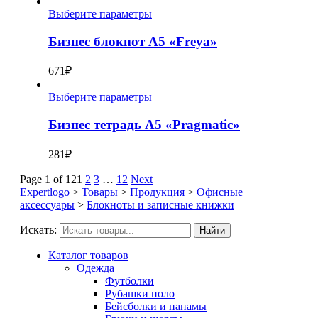
Выберите параметры
Бизнес блокнот А5 «Freya»
671
₽
Выберите параметры
Бизнес тетрадь А5 «Pragmatic»
281
₽
Page 1 of 12
1
2
3
…
12
Next
Expertlogo
>
Товары
>
Продукция
>
Офисные
аксессуары
>
Блокноты и записные книжки
Искать:
Найти
Каталог товаров
Одежда
Футболки
Рубашки поло
Бейсболки и панамы