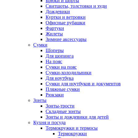
Брюки и шорты
Свитшоты, толстовки и худи
Дождевики
Куртки и ветровки
Офисные рубашки
Фартуки
Жилеты
Зимние аксессуары
Сумки
Шоперы
Для шопинга
На пояс
Сумки на пояс
Сумки-холодильники
Для ноутбука
Сумки для ноутбуков и документов
Пляжные сумки
Рюкзаки
Зонты
Зонты-трости
Складные зонты
Зонты и дождевики для детей
Кухня и посуда
Термокружки и термосы
Термокружки