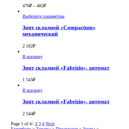
476
₽
–
482
₽
Выберите параметры
Зонт складной «Compactum»
механический
2 182
₽
В корзину
Зонт складной «Fabrizio», автомат
1 545
₽
В корзину
Зонт складной «Fabrizio», автомат
2 544
₽
Page 1 of 4
1
2
3
4
Next
Expertlogo
>
Товары
>
Продукция
>
Зонты
>