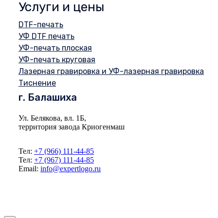
Услуги и цены
DTF-печать
УФ DTF печать
УФ-печать плоская
УФ-печать круговая
Лазерная гравировка и УФ-лазерная гравировка
Тиснение
г. Балашиха
Ул. Белякова, вл. 1Б,
территория завода Криогенмаш
Тел:
+7 (966) 111-44-85
Тел:
+7 (967) 111-44-85
Email:
info@expertlogo.ru
© 2024 Производственная компания Expertlogo /
Политика обработки
персональных данных