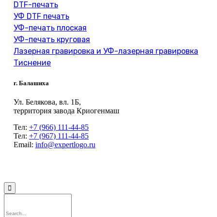
DTF-печать
УФ DTF печать
УФ-печать плоская
УФ-печать круговая
Лазерная гравировка и УФ-лазерная гравировка
Тиснение
г. Балашиха
Ул. Белякова, вл. 1Б,
территория завода Криогенмаш
Тел:
+7 (966) 111-44-85
Тел:
+7 (967) 111-44-85
Email:
info@expertlogo.ru
© 2024 Производственная компания Expertlogo /
Политика обработки
персональных данных
