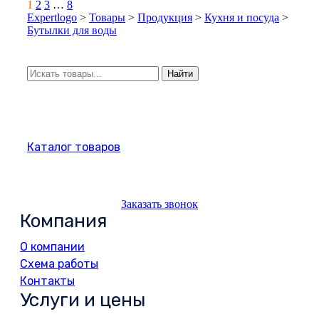
Page
Next
1
2
3
…
8
1
Expertlogo
>
Товары
>
Продукция
>
Кухня и посуда
>
of
Бутылки для воды
8
Искать:
Найти
Каталог товаров
Заказать звонок
Компания
О компании
Схема работы
Контакты
Услуги и цены