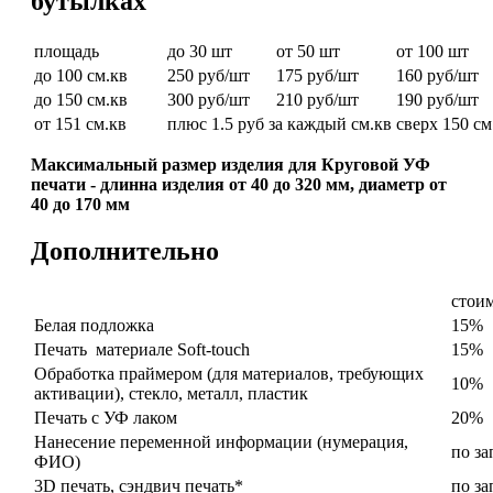
бутылках
площадь
до 30 шт
от 50 шт
от 100 шт
до 100 см.кв
250 руб/шт
175 руб/шт
160 руб/шт
до 150 см.кв
300 руб/шт
210 руб/шт
190 руб/шт
от 151 см.кв
плюс 1.5 руб за каждый см.кв сверх 150 см
Максимальный размер изделия для Круговой УФ
печати - длинна изделия от 40 до 320 мм, диаметр от
40 до 170 мм
Дополнительно
стоим
Белая подложка
15%
Печать материале Soft-touch
15%
Обработка праймером (для материалов, требующих
10%
активации), стекло, металл, пластик
Печать с УФ лаком
20%
Нанесение переменной информации (нумерация,
по за
ФИО)
3D печать, сэндвич печать*
по за