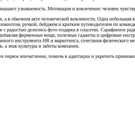
вышают узнаваемость. Мотивация и вовлечение: человек чувств
е, а в обычном акте человеческой вежливости. Одна небольшая 
окнотом, ручкой, бейджем и кратким путеводителем по команде
 и с радостью делились фото подарка в соцсетях. Сарафанное р
, добавляя фирменные вещи, полезные гаджеты и цифровые инст
ного инструмента HR и маркетинга, сочетания физического мер
к, а знак культуры и заботы компании.
е первое впечатление, помочь в адаптации и укрепить привязанн