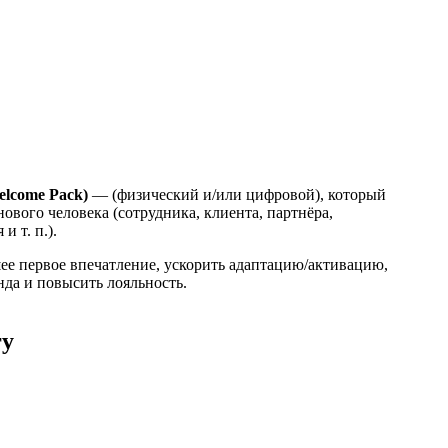
elcome Pack)
— (физический и/или цифровой), который
нового человека (сотрудника, клиента, партнёра,
и т. п.).
ее первое впечатление, ускорить адаптацию/активацию,
нда и повысить лояльность.
гу