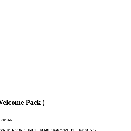
Welcome Pack )
ализм.
укции, сокращает время «вхождения в работу».