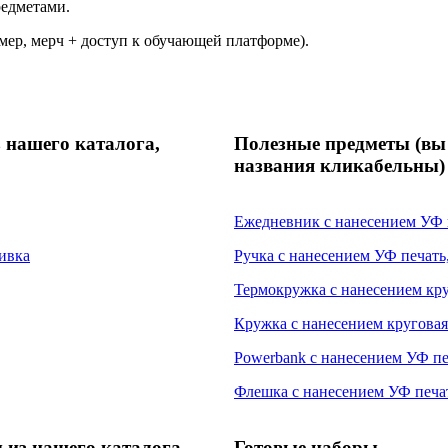
редметами.
ер, мерч + доступ к обучающей платформе).
 нашего каталога,
Полезные предметы (вы 
названия кликабельны)
Ежедневник с нанесением УФ 
ивка
Ручка с нанесением УФ печать,
Термокружка с нанесением кру
Кружка с нанесением круговая
Powerbank с нанесением УФ пе
Флешка с нанесением УФ печат
 из нашего каталога,
Готовые наборы