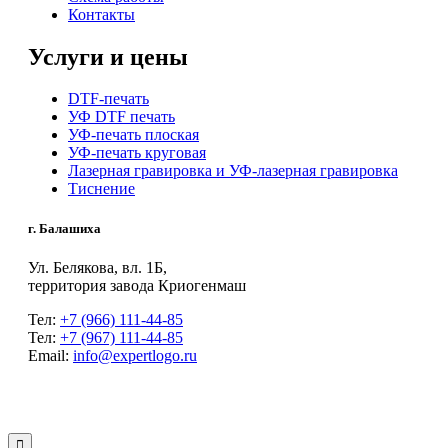
Контакты
Услуги и цены
DTF-печать
УФ DTF печать
УФ-печать плоская
УФ-печать круговая
Лазерная гравировка и УФ-лазерная гравировка
Тиснение
г. Балашиха
Ул. Белякова, вл. 1Б,
территория завода Криогенмаш
Тел:
+7 (966) 111-44-85
Тел:
+7 (967) 111-44-85
Email:
info@expertlogo.ru
© 2024 Производственная компания Expertlogo /
Политика обработки
персональных данных
