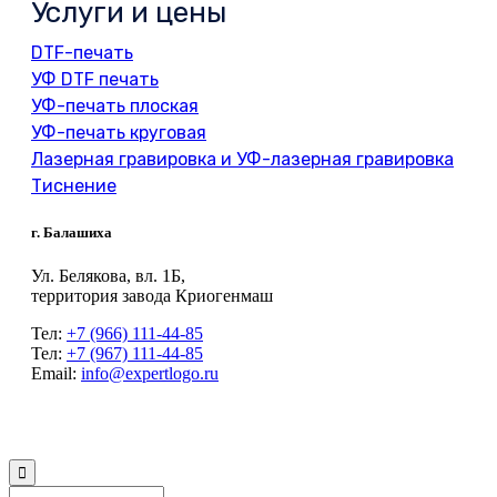
Услуги и цены
DTF-печать
УФ DTF печать
УФ-печать плоская
УФ-печать круговая
Лазерная гравировка и УФ-лазерная гравировка
Тиснение
г. Балашиха
Ул. Белякова, вл. 1Б,
территория завода Криогенмаш
Тел:
+7 (966) 111-44-85
Тел:
+7 (967) 111-44-85
Email:
info@expertlogo.ru
© 2024 Производственная компания Expertlogo /
Политика обработки
персональных данных
