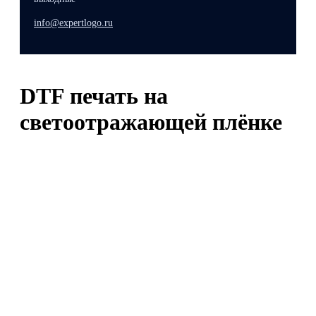
info@expertlogo.ru
DTF печать на
светоотражающей плёнке