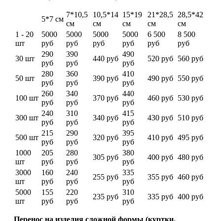
7*10,5
10,5*14
15*19
21*28,5
28,5*42
5*7 см
см
см
см
см
см
1 - 20
5000
5000
5000
5000
6 500
8 500
шт
руб
руб
руб
руб
руб
руб
290
390
490
30 шт
440 руб
520 руб
560 руб
руб
руб
руб
280
360
410
50 шт
390 руб
490 руб
550 руб
руб
руб
руб
260
340
440
100 шт
370 руб
460 руб
530 руб
руб
руб
руб
240
310
415
300 шт
340 руб
430 руб
510 руб
руб
руб
руб
215
290
395
500 шт
320 руб
410 руб
495 руб
руб
руб
руб
1000
205
280
380
305 руб
400 руб
480 руб
шт
руб
руб
руб
3000
160
240
335
255 руб
355 руб
460 руб
шт
руб
руб
руб
5000
155
220
310
235 руб
335 руб
400 руб
шт
руб
руб
руб
Перенос на изделия сложной формы (куртки,