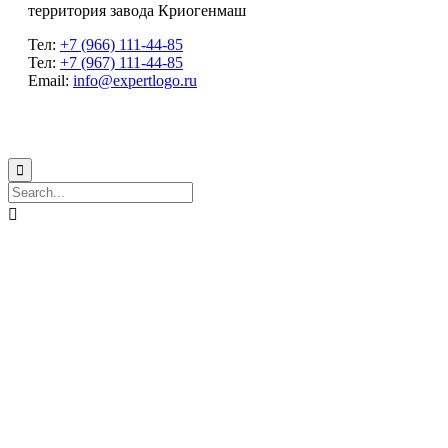
территория завода Криогенмаш
Тел:
+7 (966) 111-44-85
Тел:
+7 (967) 111-44-85
Email:
info@expertlogo.ru
© 2024 Производственная компания Expertlogo /
Политика обработки
персональных данных

