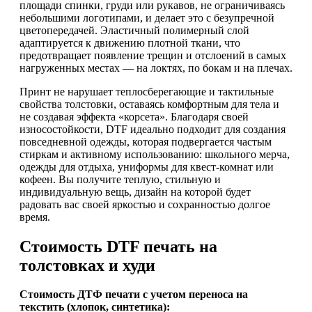
площади спинки, груди или рукавов, не ограничиваясь
небольшими логотипами, и делает это с безупречной
цветопередачей. Эластичный полимерный слой
адаптируется к движению плотной ткани, что
предотвращает появление трещин и отслоений в самых
нагруженных местах — на локтях, по бокам и на плечах.
Принт не нарушает теплосберегающие и тактильные
свойства толстовки, оставаясь комфортным для тела и
не создавая эффекта «корсета». Благодаря своей
износостойкости, DTF идеально подходит для создания
повседневной одежды, которая подвергается частым
стиркам и активному использованию: школьного мерча,
одежды для отдыха, униформы для квест-комнат или
кофеен. Вы получите теплую, стильную и
индивидуальную вещь, дизайн на которой будет
радовать вас своей яркостью и сохранностью долгое
время.
Стоимость DTF печать на
толстовках и худи
Стоимость ДТФ печати с учетом переноса на
текстить (хлопок, синтетика):