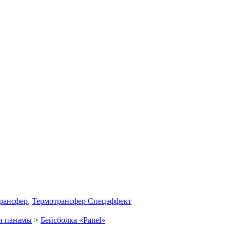
рансфер
,
Термотрансфер Спецэффект
и панамы
>
Бейсболка «Panel»