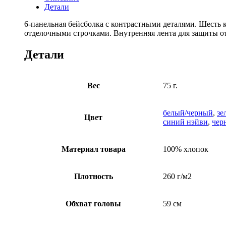
Детали
6-панельная бейсболка с контрастными деталями. Шесть
отделочными строчками. Внутренняя лента для защиты от
Детали
Вес
75 г.
белый/черный
,
зе
Цвет
синий нэйви
,
чер
Материал товара
100% хлопок
Плотность
260 г/м2
Обхват головы
59 см