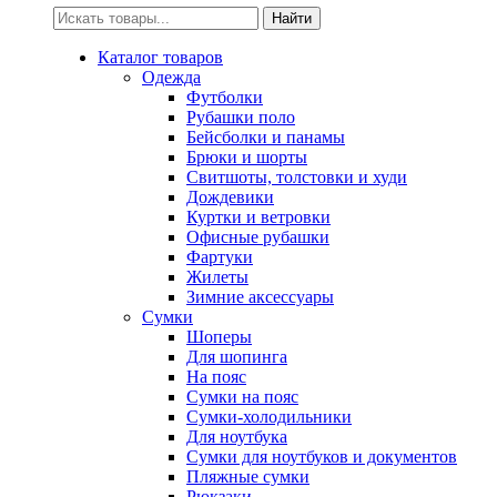
Искать:
Найти
Каталог товаров
Одежда
Футболки
Рубашки поло
Бейсболки и панамы
Брюки и шорты
Свитшоты, толстовки и худи
Дождевики
Куртки и ветровки
Офисные рубашки
Фартуки
Жилеты
Зимние аксессуары
Сумки
Шоперы
Для шопинга
На пояс
Сумки на пояс
Сумки-холодильники
Для ноутбука
Сумки для ноутбуков и документов
Пляжные сумки
Рюкзаки