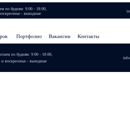
м по будням: 9:00 - 18:00,
i
воскресенье - выходные
аров
Портфолио
Вакансии
Контакты
таем по будням: 9:00 - 18:00,
inf
а и воскресенье - выходные