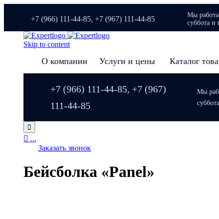
Мы работае
+7 (966) 111-44-85, +7 (967) 111-44-85
суббота и 
Skip to content
О компании
Услуги и цены
Каталог тов
+7 (966) 111-44-85, +7 (967)
Мы рабо
суббот
111-44-85


...
Заказать звонок
Бейсболка «Panel»