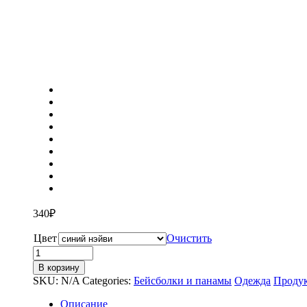
340
₽
Цвет
Очистить
Количество
товара
В корзину
Бейсболка
SKU:
N/A
Categories:
Бейсболки и панамы
Одежда
Проду
«Panel»
Описание