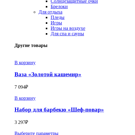
Солнцезащитные очки
Брелоки
Для отдыха
Пледы
Игры
Игры на воздухе
Для спа и сауны
Другие товары
В корзину
Ваза «Золотой кашемир»
7 094
₽
В корзину
Набор для барбекю «Шеф-повар»
3 297
₽
Выберите параметры