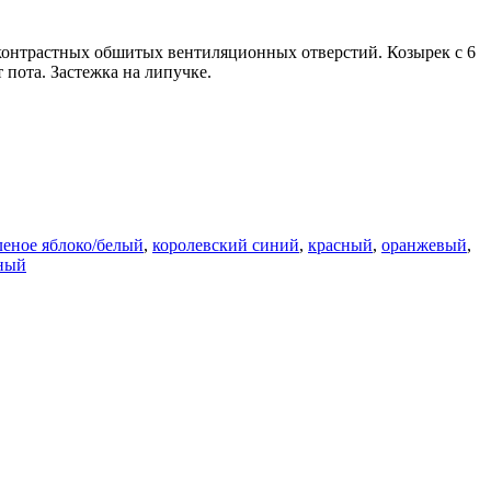
 контрастных обшитых вентиляционных отверстий. Козырек с 6
 пота. Застежка на липучке.
леное яблоко/белый
,
королевский синий
,
красный
,
оранжевый
,
ный