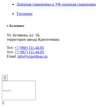
Лазерная гравировка и УФ-лазерная гравировка
Тиснение
г. Балашиха
Ул. Белякова, вл. 1Б,
территория завода Криогенмаш
Тел:
+7 (966) 111-44-85
Тел:
+7 (967) 111-44-85
Email:
info@expertlogo.ru
© 2024 Производственная компания Expertlogo /
Политика обработки
персональных данных

