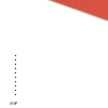
183
₽