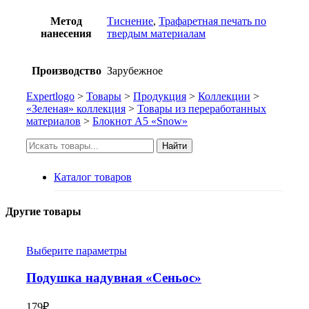
Метод
Тиснение
,
Трафаретная печать по
нанесения
твердым материалам
Производство
Зарубежное
Expertlogo
>
Товары
>
Продукция
>
Коллекции
>
«Зеленая» коллекция
>
Товары из переработанных
материалов
>
Блокнот А5 «Snow»
Искать:
Найти
Каталог товаров
Другие товары
Выберите параметры
Подушка надувная «Сеньос»
179
₽