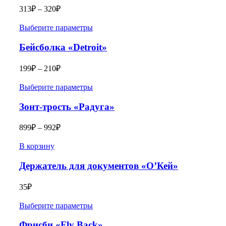
313
₽
–
320
₽
Выберите параметры
Бейсболка «Detroit»
199
₽
–
210
₽
Выберите параметры
Зонт-трость «Радуга»
899
₽
–
992
₽
В корзину
Держатель для документов «О’Кей»
35
₽
Выберите параметры
Фрисби «Fly Back»