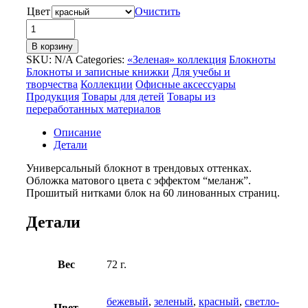
Цвет
Очистить
Количество
товара
В корзину
Блокнот
SKU:
N/A
Categories:
«Зеленая» коллекция
Блокноты
А5
Блокноты и записные книжки
Для учебы и
«Snow»
творчества
Коллекции
Офисные аксессуары
Продукция
Товары для детей
Товары из
переработанных материалов
Описание
Детали
Универсальный блокнот в трендовых оттенках.
Обложка матового цвета с эффектом “меланж”.
Прошитый нитками блок на 60 линованных страниц.
Детали
Вес
72 г.
бежевый
,
зеленый
,
красный
,
светло-
Цвет