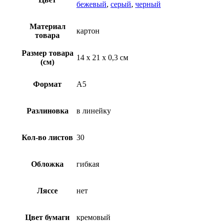
бежевый
,
серый
,
черный
Материал
картон
товара
Размер товара
14 х 21 х 0,3 см
(см)
Формат
A5
Разлиновка
в линейку
Кол-во листов
30
Обложка
гибкая
Ляссе
нет
Цвет бумаги
кремовый