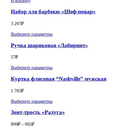
В корзину
Набор для барбекю «Шеф-повар»
3 297
₽
Выберите параметры
Ручка шариковая «Лабиринт»
57
₽
Выберите параметры
Куртка флисовая “Nashville” мужская
1 783
₽
Выберите параметры
Зонт-трость «Радуга»
899
₽
–
992
₽