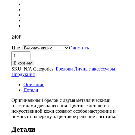
240
₽
Цвет
Очистить
Количество
товара
В корзину
Брелок
SKU:
N/A
Categories:
Брелоки
Личные аксессуары
«Mars»
Продукция
Описание
Детали
Оригинальный брелок с двумя металлическими
пластинами для нанесения. Цветные детали из
искусственной кожи создают особое настроение и
помогут подчеркнуть цветовое решение логотипа.
Детали