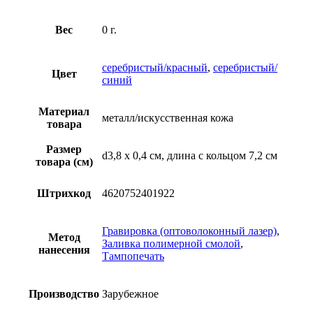
Вес
0 г.
серебристый/красный
,
серебристый/
Цвет
синий
Материал
металл/искусственная кожа
товара
Размер
d3,8 х 0,4 см, длина с кольцом 7,2 см
товара (см)
Штрихкод
4620752401922
Гравировка (оптоволоконный лазер)
,
Метод
Заливка полимерной смолой
,
нанесения
Тампопечать
Производство
Зарубежное