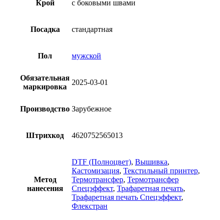
Крой
с боковыми швами
Посадка
стандартная
Пол
мужской
Обязательная
2025-03-01
маркировка
Производство
Зарубежное
Штрихкод
4620752565013
DTF (Полноцвет)
,
Вышивка
,
Кастомизация
,
Текстильный принтер
,
Метод
Термотрансфер
,
Термотрансфер
нанесения
Спецэффект
,
Трафаретная печать
,
Трафаретная печать Спецэффект
,
Флекстран