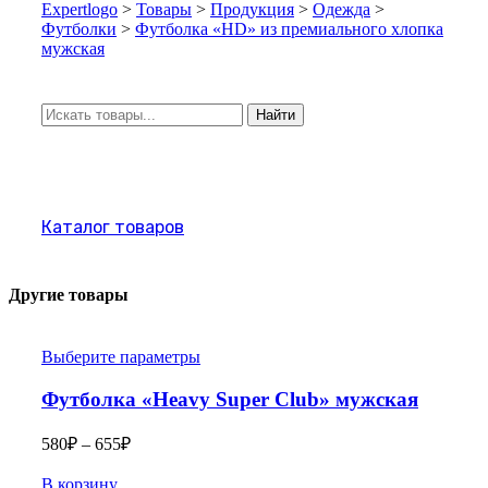
Expertlogo
>
Товары
>
Продукция
>
Одежда
>
Футболки
>
Футболка «HD» из премиального хлопка
мужская
Искать:
Найти
Каталог товаров
Другие товары
Выберите параметры
Футболка «Heavy Super Club» мужская
580
₽
–
655
₽
В корзину