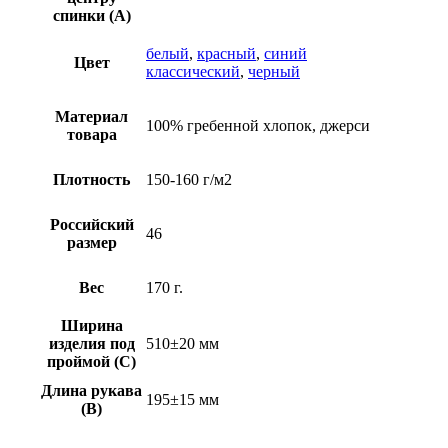
спинки (A)
белый
,
красный
,
синий
Цвет
классический
,
черный
Материал
100% гребенной хлопок, джерси
товара
Плотность
150-160 г/м2
Российский
46
размер
Вес
170 г.
Ширина
изделия под
510±20 мм
проймой (С)
Длина рукава
195±15 мм
(B)