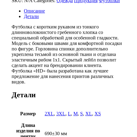
SKU:
N/A
Categories:
Одежда
Продукция
Футболки
«HD»
из
Описание
премиального
Детали
хлопка
мужская
Футболка с коротким рукавом из тонкого
длинноволокнистого гребенного хлопка со
специальной обработкой для особенной гладкости.
Модель с боковыми швами для комфортной посадки
по фигуре. Горловина спинки дополнительно
укреплена тесьмой из основной ткани и отделана
эластичным рибом 1х1. Скрытый лейбл позволит
сделать акцент на брендировании клиента.
Футболка «HD» была разработана как лучшее
предложение для нанесения принтов различных
видов.
Детали
Размер
2XL
,
3XL
,
L
,
M
,
S
,
XL
,
XS
Длина
изделия по
690±30 мм
центру