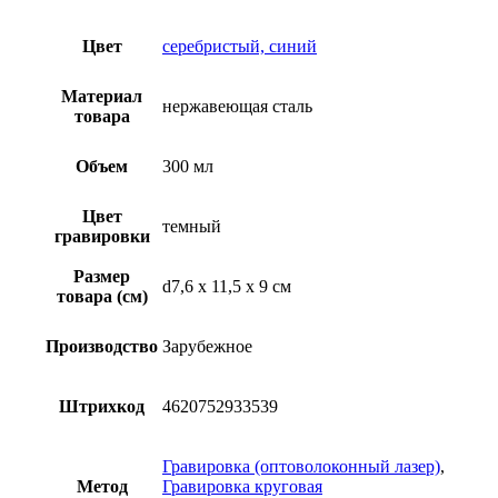
Цвет
серебристый, синий
Материал
нержавеющая cталь
товара
Объем
300 мл
Цвет
темный
гравировки
Размер
d7,6 х 11,5 х 9 см
товара (см)
Производство
Зарубежное
Штрихкод
4620752933539
Гравировка (оптоволоконный лазер)
,
Метод
Гравировка круговая