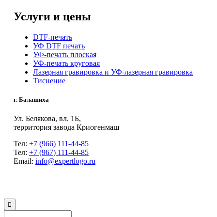
Услуги и цены
DTF-печать
УФ DTF печать
УФ-печать плоская
УФ-печать круговая
Лазерная гравировка и УФ-лазерная гравировка
Тиснение
г. Балашиха
Ул. Белякова, вл. 1Б,
территория завода Криогенмаш
Тел:
+7 (966) 111-44-85
Тел:
+7 (967) 111-44-85
Email:
info@expertlogo.ru
© 2024 Производственная компания Expertlogo /
Политика обработки
персональных данных
