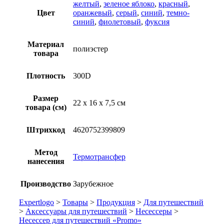
желтый
,
зеленое яблоко
,
красный
,
Цвет
оранжевый
,
серый
,
синий
,
темно-
синий
,
фиолетовый
,
фуксия
Материал
полиэстер
товара
Плотность
300D
Размер
22 х 16 х 7,5 см
товара (см)
Штрихкод
4620752399809
Метод
Термотрансфер
нанесения
Производство
Зарубежное
Expertlogo
>
Товары
>
Продукция
>
Для путешествий
>
Аксессуары для путешествий
>
Несессеры
>
Несессер для путешествий «Promo»