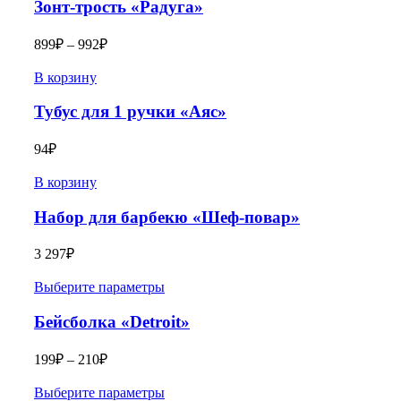
Зонт-трость «Радуга»
899
₽
–
992
₽
В корзину
Тубус для 1 ручки «Аяс»
94
₽
В корзину
Набор для барбекю «Шеф-повар»
3 297
₽
Выберите параметры
Бейсболка «Detroit»
199
₽
–
210
₽
Выберите параметры