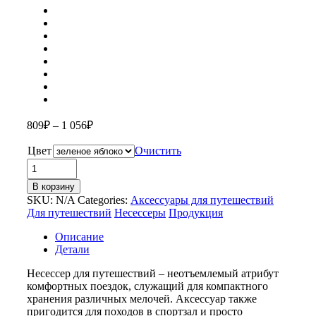
809
₽
–
1 056
₽
Цвет
Очистить
Количество
товара
В корзину
Несессер
SKU:
N/A
Categories:
Аксессуары для путешествий
для
Для путешествий
Несессеры
Продукция
путешествий
«Promo»
Описание
Детали
Несессер для путешествий – неотъемлемый атрибут
комфортных поездок, служащий для компактного
хранения различных мелочей. Аксессуар также
пригодится для походов в спортзал и просто