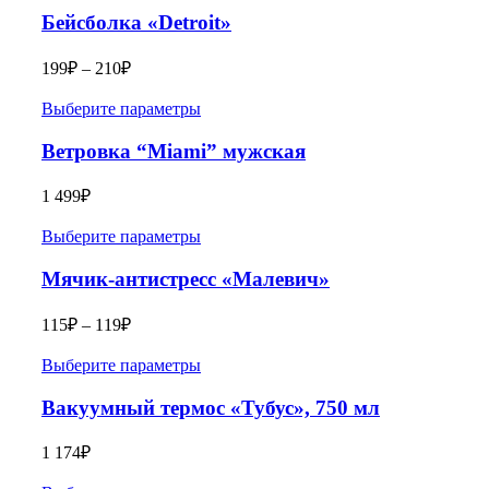
Бейсболка «Detroit»
199
₽
–
210
₽
Выберите параметры
Ветровка “Miami” мужская
1 499
₽
Выберите параметры
Мячик-антистресс «Малевич»
115
₽
–
119
₽
Выберите параметры
Вакуумный термос «Тубус», 750 мл
1 174
₽