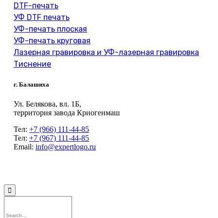
DTF-печать
УФ DTF печать
УФ-печать плоская
УФ-печать круговая
Лазерная гравировка и УФ-лазерная гравировка
Тиснение
г. Балашиха
Ул. Белякова, вл. 1Б,
территория завода Криогенмаш
Тел:
+7 (966) 111-44-85
Тел:
+7 (967) 111-44-85
Email:
info@expertlogo.ru
© 2024 Производственная компания Expertlogo /
Политика обработки
персональных данных
