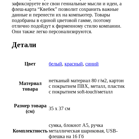
зафиксируете все свои гениальные мысли и идеи, а
флеш-карта “Квебек” позволит сохранить важные
данные и перенести их на компьютер. Товары
подобраны в единой цветовой гамме, поэтому
отлично подойдут к фирменному стилю компании.
Они также легко персонализируются.
Детали
Цвет
белый
,
красный
,
синий
нетканый материал 80 г/м2, картон
Материал
с покрытием ПВХ, металл, пластик
товара
с покрытием soft-touch\металл
Размер товара
35 х 37 см
(см)
сумка, блокнот А5, ручка
Комплектность
металлическая шариковая, USB-
флешка на 16 Гб