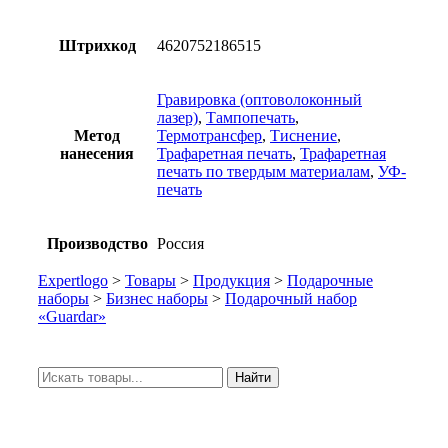
Штрихкод
4620752186515
Гравировка (оптоволоконный
лазер)
,
Тампопечать
,
Метод
Термотрансфер
,
Тиснение
,
нанесения
Трафаретная печать
,
Трафаретная
печать по твердым материалам
,
УФ-
печать
Производство
Россия
Expertlogo
>
Товары
>
Продукция
>
Подарочные
наборы
>
Бизнес наборы
>
Подарочный набор
«Guardar»
Искать:
Найти