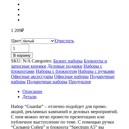
1 209
₽
Цвет
Очистить
Количество
товара
В корзину
Подарочный
SKU:
N/A
Categories:
Бизнес наборы
Блокноты и
набор
записные книжки
Деловые подарки
Наборы с
«Guardar»
блокнотами
Наборы с блокнотом
Наборы с ручками
Офисные аксессуары
Офисные наборы
Подарочные
наборы
Подарочные наборы
Продукция
Описание
Детали
Набор “Guardar” – отлично подойдет для промо-
акций, рекламных кампаний и деловых мероприятий.
С ним можно легко провести презентацию или
публичное выступление по теме. С помощью ручки
“Сильвер Сойер” и блокнота “Spectrum A5” вы