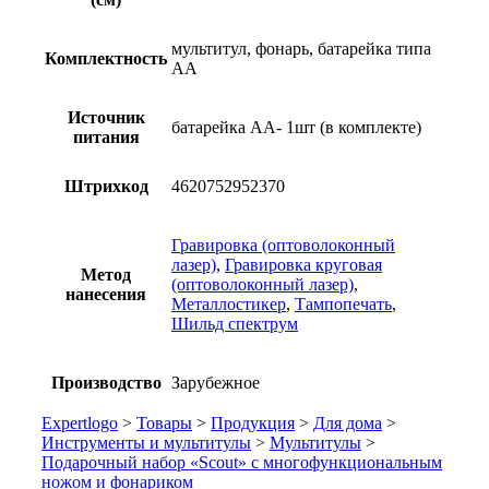
мультитул, фонарь, батарейка типа
Комплектность
АА
Источник
батарейка АА- 1шт (в комплекте)
питания
Штрихкод
4620752952370
Гравировка (оптоволоконный
лазер)
,
Гравировка круговая
Метод
(оптоволоконный лазер)
,
нанесения
Металлостикер
,
Тампопечать
,
Шильд спектрум
Производство
Зарубежное
Expertlogo
>
Товары
>
Продукция
>
Для дома
>
Инструменты и мультитулы
>
Мультитулы
>
Подарочный набор «Scout» с многофункциональным
ножом и фонариком