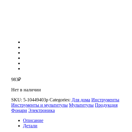
983
₽
Нет в наличии
SKU:
5-10449403p
Categories:
Для дома
Инструменты
Инструменты и мультитулы
Мультитулы
Продукция
Фонари
Электроника
Описание
Детали