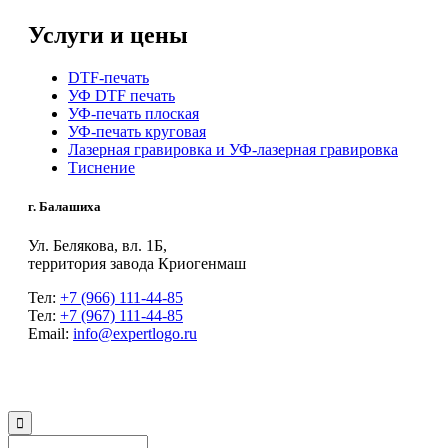
Услуги и цены
DTF-печать
УФ DTF печать
УФ-печать плоская
УФ-печать круговая
Лазерная гравировка и УФ-лазерная гравировка
Тиснение
г. Балашиха
Ул. Белякова, вл. 1Б,
территория завода Криогенмаш
Тел:
+7 (966) 111-44-85
Тел:
+7 (967) 111-44-85
Email:
info@expertlogo.ru
© 2024 Производственная компания Expertlogo /
Политика обработки
персональных данных
