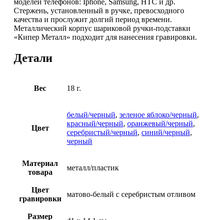
моделей телефонов: Iphone, Samsung, HTC и др.
Стержень, установленный в ручке, превосходного
качества и прослужит долгий период времени.
Металлический корпус шариковой ручки-подставки
«Кипер Металл» подходит для нанесения гравировки.
Детали
Вес
18 г.
белый/черный
,
зеленое яблоко/черный
,
красный/черный
,
оранжевый/черный
,
Цвет
серебристый/черный
,
синий/черный
,
черный
Материал
металл/пластик
товара
Цвет
матово-белый с серебристым отливом
гравировки
Размер