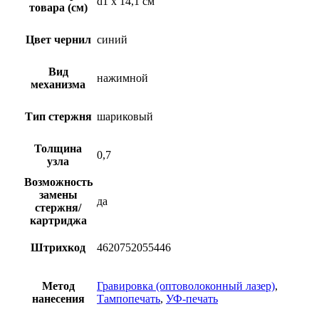
d1 х 14,1 см
товара (см)
Цвет чернил
синий
Вид
нажимной
механизма
Тип стержня
шариковый
Толщина
0,7
узла
Возможность
замены
да
стержня/
картриджа
Штрихкод
4620752055446
Метод
Гравировка (оптоволоконный лазер)
,
нанесения
Тампопечать
,
УФ-печать