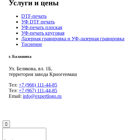
Услуги и цены
DTF-печать
УФ DTF печать
УФ-печать плоская
УФ-печать круговая
Лазерная гравировка и УФ-лазерная гравировка
Тиснение
г. Балашиха
Ул. Белякова, вл. 1Б,
территория завода Криогенмаш
Тел:
+7 (966) 111-44-85
Тел:
+7 (967) 111-44-85
Email:
info@expertlogo.ru
© 2024 Производственная компания Expertlogo /
Политика обработки
персональных данных
