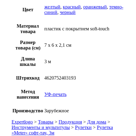
желтый
,
красный
,
оранжевый
,
темно-
Цвет
синий
,
черный
Материал
пластик с покрытием soft-touch
товара
Размер
7 х 6 х 2,1 см
товара (см)
Длина
3 м
шкалы
Штрихкод
4620752403193
Метод
УФ-печать
нанесения
Производство
Зарубежное
Expertlogo
>
Товары
>
Продукция
>
Для дома
>
Инструменты и мультитулы
>
Рулетки
>
Рулетка
«Meter» софт-тач, 3м