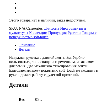
Этого товара нет в наличии, заказ недоступен.
SKU:
N/A
Categories:
Для дома
Инструменты и
мультитулы
Коллекции
Продукция
Рулетки
Товары с
поверхностью soft-touch
Описание
Детали
Надежная рулетка с длиной ленты 3м. Удобно
пользоваться, т.к. оснащена и ремешком, и зажимом
для ремня. Два механизма фиксирования ленты.
Благодаря мягкому покрытию soft -touch не скользит в
руке и делает работу с рулеткой приятной.
Детали
Вес
85 г.