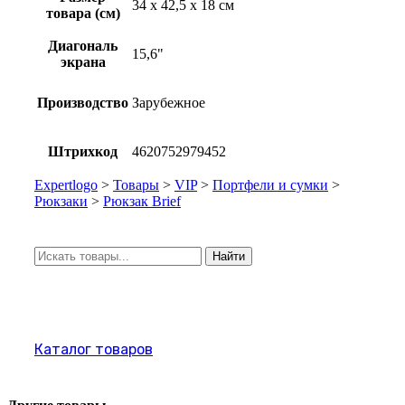
34 х 42,5 х 18 см
товара (см)
Диагональ
15,6"
экрана
Производство
Зарубежное
Штрихкод
4620752979452
Expertlogo
>
Товары
>
VIP
>
Портфели и сумки
>
Рюкзаки
>
Рюкзак Brief
Искать:
Найти
Каталог товаров