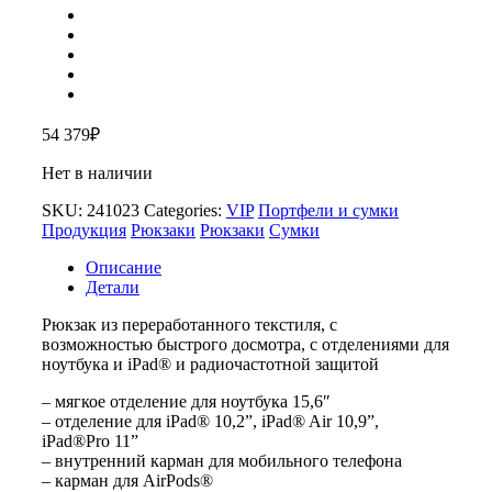
54 379
₽
Нет в наличии
SKU:
241023
Categories:
VIP
Портфели и сумки
Продукция
Рюкзаки
Рюкзаки
Сумки
Описание
Детали
Рюкзак из переработанного текстиля, с
возможностью быстрого досмотра, с отделениями для
ноутбука и iPad® и радиочастотной защитой
– мягкое отделение для ноутбука 15,6″
– отделение для iPad® 10,2”, iPad® Air 10,9”,
iPad®Pro 11”
– внутренний карман для мобильного телефона
– карман для AirPods®