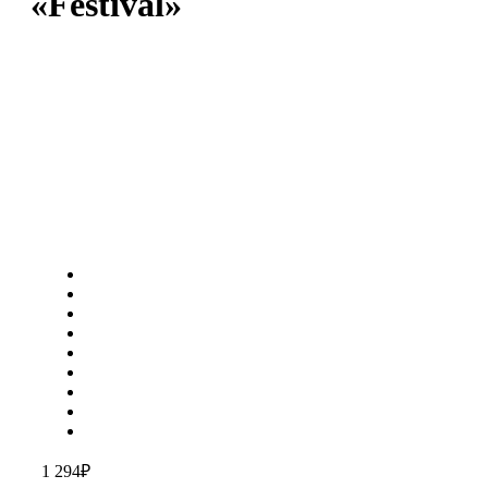
«Festival»
1 294
₽