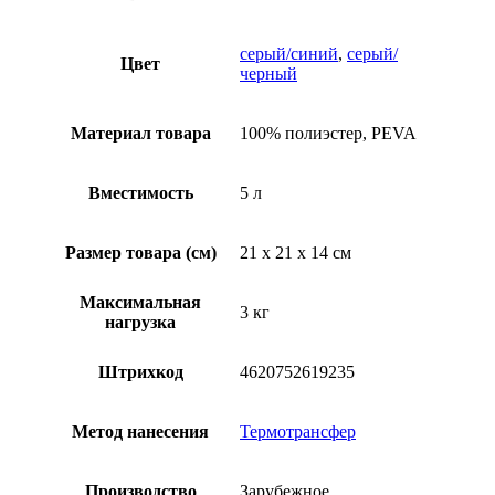
серый/синий
,
серый/
Цвет
черный
Материал товара
100% полиэстер, PEVA
Вместимость
5 л
Размер товара (см)
21 х 21 х 14 см
Максимальная
3 кг
нагрузка
Штрихкод
4620752619235
Метод нанесения
Термотрансфер
Производство
Зарубежное