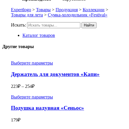
Expertlogo
>
Товары
>
Продукция
>
Коллекции
>
Товары для лета
>
Сумка-холодильник «Festival»
Искать:
Найти
Каталог товаров
Другие товары
Выберите параметры
Держатель для документов «Капи»
223
₽
–
254
₽
Выберите параметры
Подушка надувная «Сеньос»
179
₽