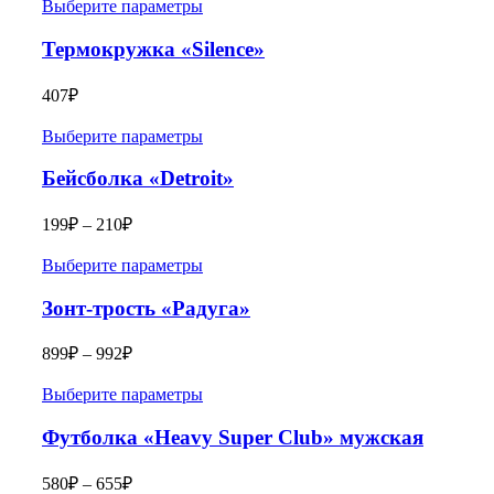
Выберите параметры
Термокружка «Silence»
407
₽
Выберите параметры
Бейсболка «Detroit»
199
₽
–
210
₽
Выберите параметры
Зонт-трость «Радуга»
899
₽
–
992
₽
Выберите параметры
Футболка «Heavy Super Club» мужская
580
₽
–
655
₽