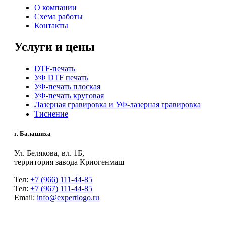
О компании
Схема работы
Контакты
Услуги и цены
DTF-печать
УФ DTF печать
УФ-печать плоская
УФ-печать круговая
Лазерная гравировка и УФ-лазерная гравировка
Тиснение
г. Балашиха
Ул. Белякова, вл. 1Б,
территория завода Криогенмаш
Тел:
+7 (966) 111-44-85
Тел:
+7 (967) 111-44-85
Email:
info@expertlogo.ru
© 2024 Производственная компания Expertlogo /
Политика обработки
персональных данных