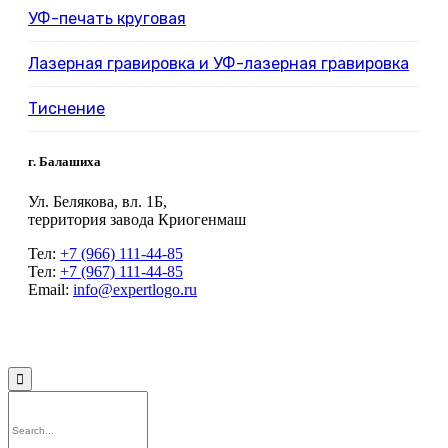
УФ-печать круговая
Лазерная гравировка и УФ-лазерная гравировка
Тиснение
г. Балашиха
Ул. Белякова, вл. 1Б,
территория завода Криогенмаш
Тел:
+7 (966) 111-44-85
Тел:
+7 (967) 111-44-85
Email:
info@expertlogo.ru
© 2024 Производственная компания Expertlogo /
Политика обработки
персональных данных
