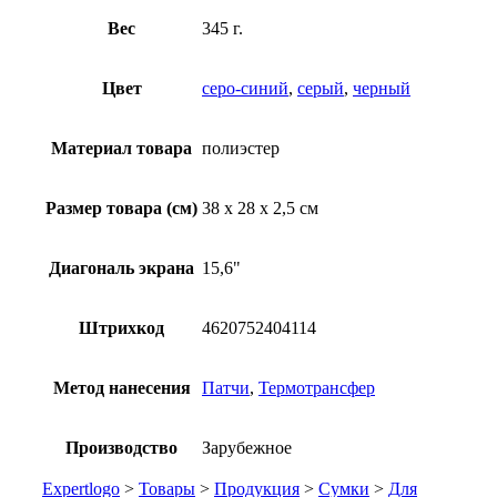
Вес
345 г.
Цвет
серо-синий
,
серый
,
черный
Материал товара
полиэстер
Размер товара (см)
38 х 28 х 2,5 см
Диагональ экрана
15,6"
Штрихкод
4620752404114
Метод нанесения
Патчи
,
Термотрансфер
Производство
Зарубежное
Expertlogo
>
Товары
>
Продукция
>
Сумки
>
Для