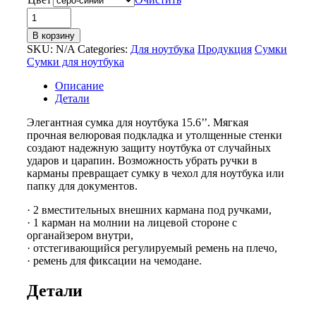
Количество
товара
В корзину
Сумка
SKU:
N/A
Categories:
Для ноутбука
Продукция
Сумки
«Plush»
Сумки для ноутбука
c
усиленной
Описание
защитой
Детали
ноутбука
15.6
Элегантная сумка для ноутбука 15.6’’. Мягкая
''
прочная велюровая подкладка и утолщенные стенки
создают надежную защиту ноутбука от случайных
ударов и царапин. Возможность убрать ручки в
карманы превращает сумку в чехол для ноутбука или
папку для документов.
· 2 вместительных внешних кармана под ручками,
· 1 карман на молнии на лицевой стороне с
органайзером внутри,
· отстегивающийся регулируемый ремень на плечо,
· ремень для фиксации на чемодане.
Детали