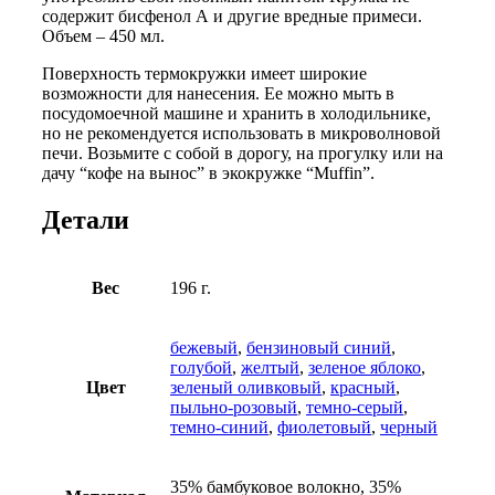
содержит бисфенол А и другие вредные примеси.
Объем – 450 мл.
Поверхность термокружки имеет широкие
возможности для нанесения. Ее можно мыть в
посудомоечной машине и хранить в холодильнике,
но не рекомендуется использовать в микроволновой
печи. Возьмите с собой в дорогу, на прогулку или на
дачу “кофе на вынос” в экокружке “Muffin”.
Детали
Вес
196 г.
бежевый
,
бензиновый синий
,
голубой
,
желтый
,
зеленое яблоко
,
Цвет
зеленый оливковый
,
красный
,
пыльно-розовый
,
темно-серый
,
темно-синий
,
фиолетовый
,
черный
35% бамбуковое волокно, 35%