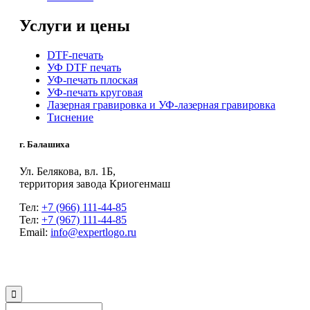
Услуги и цены
DTF-печать
УФ DTF печать
УФ-печать плоская
УФ-печать круговая
Лазерная гравировка и УФ-лазерная гравировка
Тиснение
г. Балашиха
Ул. Белякова, вл. 1Б,
территория завода Криогенмаш
Тел:
+7 (966) 111-44-85
Тел:
+7 (967) 111-44-85
Email:
info@expertlogo.ru
© 2024 Производственная компания Expertlogo /
Политика обработки
персональных данных
