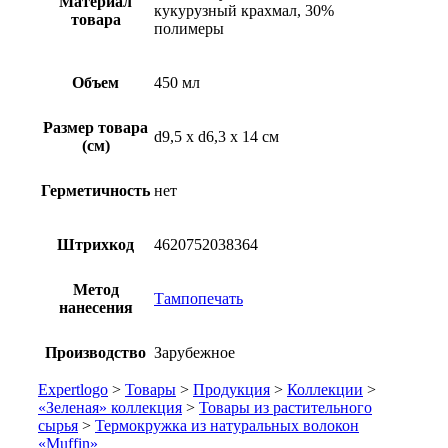
Материал
кукурузный крахмал, 30%
товара
полимеры
Объем
450 мл
Размер товара
d9,5 х d6,3 х 14 см
(см)
Герметичность
нет
Штрихкод
4620752038364
Метод
Тампопечать
нанесения
Производство
Зарубежное
Expertlogo
>
Товары
>
Продукция
>
Коллекции
>
«Зеленая» коллекция
>
Товары из растительного
сырья
>
Термокружка из натуральных волокон
«Muffin»