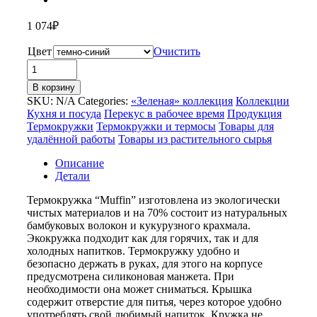
1 074
₽
Цвет
Очистить
Количество
товара
В корзину
Термокружка
SKU:
N/A
Categories:
«Зеленая» коллекция
Коллекции
из
Кухня и посуда
Перекус в рабочее время
Продукция
натуральных
Термокружки
Термокружки и термосы
Товары для
волокон
удалённой работы
Товары из растительного сырья
«Muffin»
Описание
Детали
Термокружка “Muffin” изготовлена из экологически
чистых материалов и на 70% состоит из натуральных
бамбуковых волокон и кукурузного крахмала.
Экокружка подходит как для горячих, так и для
холодных напитков. Термокружку удобно и
безопасно держать в руках, для этого на корпусе
предусмотрена силиконовая манжета. При
необходимости она может сниматься. Крышка
содержит отверстие для питья, через которое удобно
употреблять свой любимый напиток. Кружка не