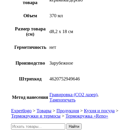
товара
Объем
370 мл
Размер товара
d8,2 x 18 см
(см)
Герметичность
нет
Производство
Зарубежное
Штрихкод
4620752949646
Гравировка (CO2 лазер)
,
Метод нанесения
Тампопечать
Expertlogo
>
Товары
>
Продукция
>
Кухня и посуда
>
Термокружки и термосы
>
Термокружка «Reno»
Искать:
Найти