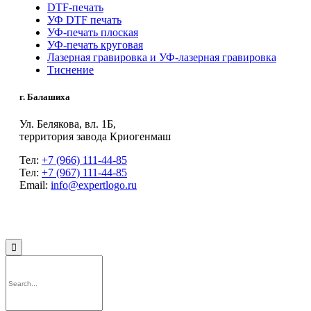
DTF-печать
УФ DTF печать
УФ-печать плоская
УФ-печать круговая
Лазерная гравировка и УФ-лазерная гравировка
Тиснение
г. Балашиха
Ул. Белякова, вл. 1Б,
территория завода Криогенмаш
Тел:
+7 (966) 111-44-85
Тел:
+7 (967) 111-44-85
Email:
info@expertlogo.ru
© 2024 Производственная компания Expertlogo /
Политика обработки
персональных данных
