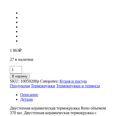
1 863
₽
27 в наличии
Количество
товара
В корзину
Термокружка
SKU:
10059200p
Categories:
Кухня и посуда
«Reno»
Продукция
Термокружки
Термокружки и термосы
Описание
Детали
Двустенная керамическая термокружка Reno объемом
370 мл. Двустенная керамическая термокружка с