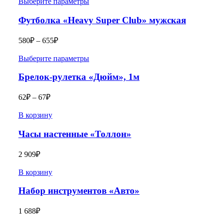
Выберите параметры
Футболка «Heavy Super Club» мужская
580
₽
–
655
₽
Выберите параметры
Брелок-рулетка «Дюйм», 1м
62
₽
–
67
₽
В корзину
Часы настенные «Толлон»
2 909
₽
В корзину
Набор инструментов «Авто»
1 688
₽