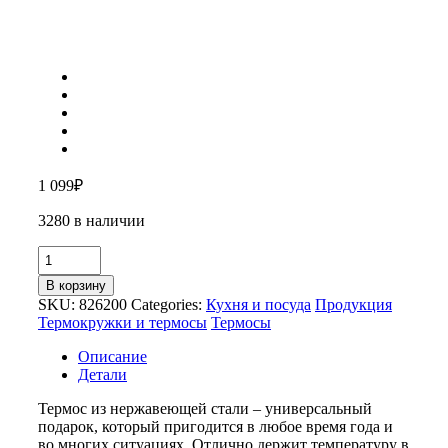
1 099
₽
3280 в наличии
Количество
товара
В корзину
Термос
SKU:
826200
Categories:
Кухня и посуда
Продукция
«Сибирь»
Термокружки и термосы
Термосы
Описание
Детали
Термос из нержавеющей стали – универсальный
подарок, который пригодится в любое время года и
во многих ситуациях. Отлично держит температуру в