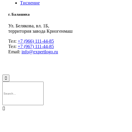
Тиснение
г. Балашиха
Ул. Белякова, вл. 1Б,
территория завода Криогенмаш
Тел:
+7 (966) 111-44-85
Тел:
+7 (967) 111-44-85
Email:
info@expertlogo.ru
© 2024 Производственная компания Expertlogo /
Политика обработки
персональных данных

