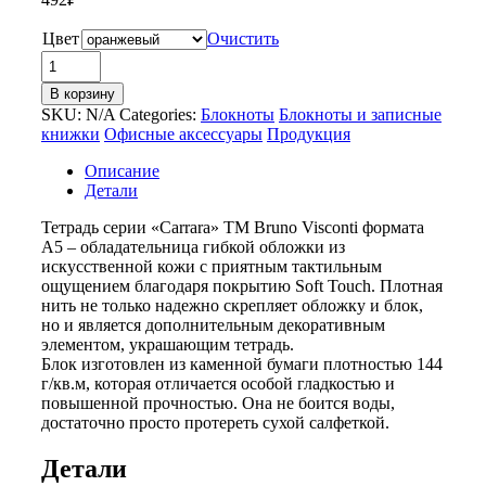
Цвет
Очистить
Количество
товара
В корзину
Тетрадь
SKU:
N/A
Categories:
Блокноты
Блокноты и записные
с
книжки
Офисные аксессуары
Продукция
каменной
бумагой
Описание
А5
Детали
«Carrara»
Тетрадь серии «Carrara» ТМ Bruno Visconti формата
А5 – обладательница гибкой обложки из
искусственной кожи с приятным тактильным
ощущением благодаря покрытию Soft Touch. Плотная
нить не только надежно скрепляет обложку и блок,
но и является дополнительным декоративным
элементом, украшающим тетрадь.
Блок изготовлен из каменной бумаги плотностью 144
г/кв.м, которая отличается особой гладкостью и
повышенной прочностью. Она не боится воды,
достаточно просто протереть сухой салфеткой.
Детали