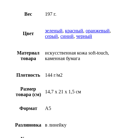
Вес
197 г.
зеленый
,
красный
,
оранжевый
,
Цвет
серый
,
синий
,
черный
Материал
искусственная кожа soft-touch,
товара
каменная бумага
Плотность
144 г/м2
Размер
14,7 х 21 х 1,5 см
товара (см)
Формат
A5
Разлиновка
в линейку