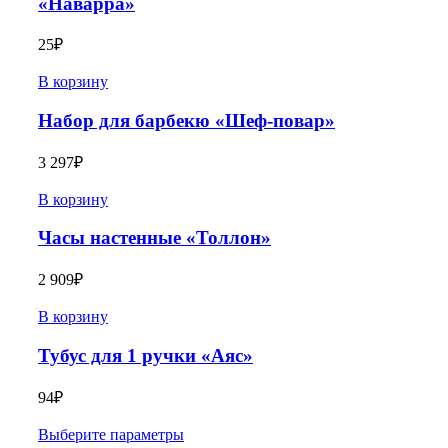
«Наварра»
25
₽
В корзину
Набор для барбекю «Шеф-повар»
3 297
₽
В корзину
Часы настенные «Толлон»
2 909
₽
В корзину
Тубус для 1 ручки «Аяс»
94
₽
Выберите параметры