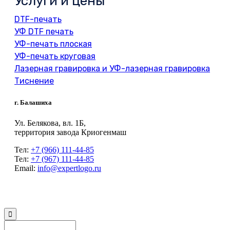
Услуги и цены
DTF-печать
УФ DTF печать
УФ-печать плоская
УФ-печать круговая
Лазерная гравировка и УФ-лазерная гравировка
Тиснение
г. Балашиха
Ул. Белякова, вл. 1Б,
территория завода Криогенмаш
Тел:
+7 (966) 111-44-85
Тел:
+7 (967) 111-44-85
Email:
info@expertlogo.ru
© 2024 Производственная компания Expertlogo /
Политика обработки
персональных данных
