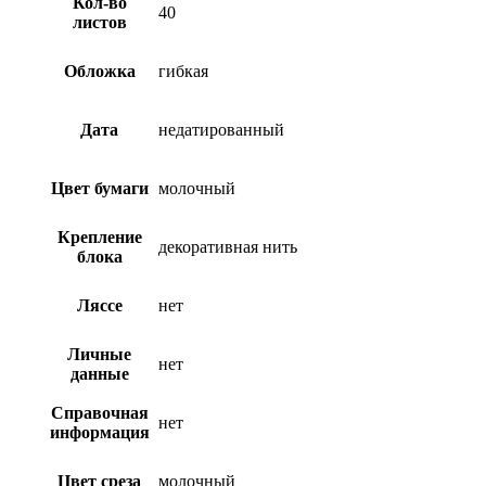
Кол-во
40
листов
Обложка
гибкая
Дата
недатированный
Цвет бумаги
молочный
Крепление
декоративная нить
блока
Ляссе
нет
Личные
нет
данные
Справочная
нет
информация
Цвет среза
молочный