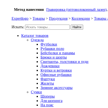
Метод нанесения
Гравировка (оптоволоконный лазер)
Expertlogo
>
Товары
>
Продукция
>
Коллекции
>
Товары 
Искать:
Найти
Каталог товаров
Одежда
Футболки
Рубашки поло
Бейсболки и панамы
Брюки и шорты
Свитшоты, толстовки и худи
Дождевики
Куртки и ветровки
Офисные рубашки
Фартуки
Жилеты
Зимние аксессуары
Сумки
Шоперы
Для шопинга
На пояс