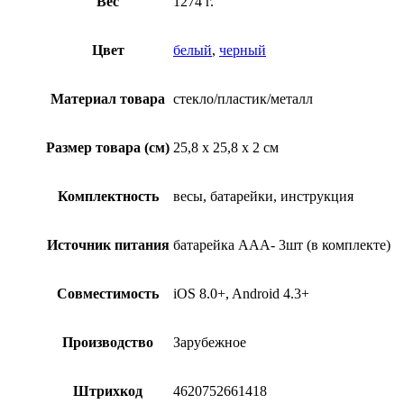
Вес
1274 г.
Цвет
белый
,
черный
Материал товара
стекло/пластик/металл
Размер товара (см)
25,8 х 25,8 х 2 см
Комплектность
весы, батарейки, инструкция
Источник питания
батарейка ААА- 3шт (в комплекте)
Совместимость
iOS 8.0+, Android 4.3+
Производство
Зарубежное
Штрихкод
4620752661418