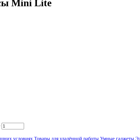
ы Mini Lite
e
ашних условиях
Товары для удалённой работы
Умные гаджеты
Э