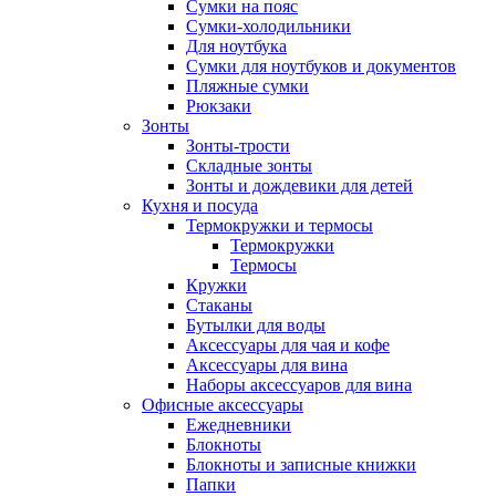
Сумки на пояс
Сумки-холодильники
Для ноутбука
Сумки для ноутбуков и документов
Пляжные сумки
Рюкзаки
Зонты
Зонты-трости
Складные зонты
Зонты и дождевики для детей
Кухня и посуда
Термокружки и термосы
Термокружки
Термосы
Кружки
Стаканы
Бутылки для воды
Аксессуары для чая и кофе
Аксессуары для вина
Наборы аксессуаров для вина
Офисные аксессуары
Ежедневники
Блокноты
Блокноты и записные книжки
Папки