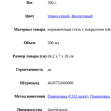
Вес
300 г.
Цвет
темно-синий
,
фиолетовый
Материал товара
нержавеющая cталь с покрытием soft
Объем
500 мл
Размер товара (см)
d4,2 х 7 х 26 см
Герметичность
да
Штрихкод
4620752666000
Метод нанесения
Гравировка (CO2 лазер)
,
Гравировка
Производство
Зарубежное