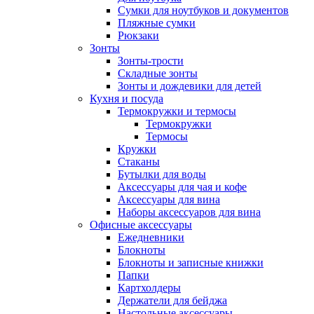
Сумки для ноутбуков и документов
Пляжные сумки
Рюкзаки
Зонты
Зонты-трости
Складные зонты
Зонты и дождевики для детей
Кухня и посуда
Термокружки и термосы
Термокружки
Термосы
Кружки
Стаканы
Бутылки для воды
Аксессуары для чая и кофе
Аксессуары для вина
Наборы аксессуаров для вина
Офисные аксессуары
Ежедневники
Блокноты
Блокноты и записные книжки
Папки
Картхолдеры
Держатели для бейджа
Настольные аксессуары