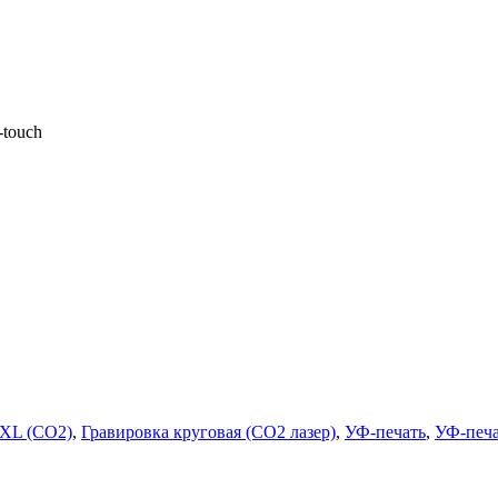
-touch
 XL (СО2)
,
Гравировка круговая (CO2 лазер)
,
УФ-печать
,
УФ-печа