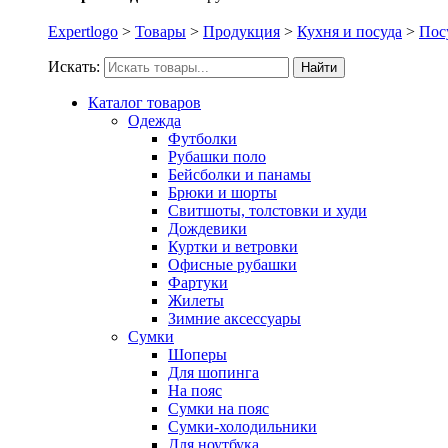
Expertlogo
>
Товары
>
Продукция
>
Кухня и посуда
>
Пос
Искать:
Найти
Каталог товаров
Одежда
Футболки
Рубашки поло
Бейсболки и панамы
Брюки и шорты
Свитшоты, толстовки и худи
Дождевики
Куртки и ветровки
Офисные рубашки
Фартуки
Жилеты
Зимние аксессуары
Сумки
Шоперы
Для шопинга
На пояс
Сумки на пояс
Сумки-холодильники
Для ноутбука