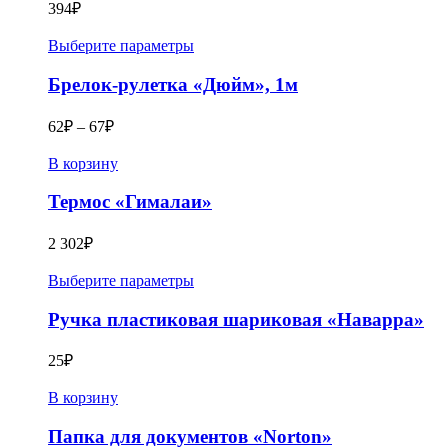
394
₽
Выберите параметры
Брелок-рулетка «Дюйм», 1м
62
₽
–
67
₽
В корзину
Термос «Гималаи»
2 302
₽
Выберите параметры
Ручка пластиковая шариковая «Наварра»
25
₽
В корзину
Папка для документов «Norton»