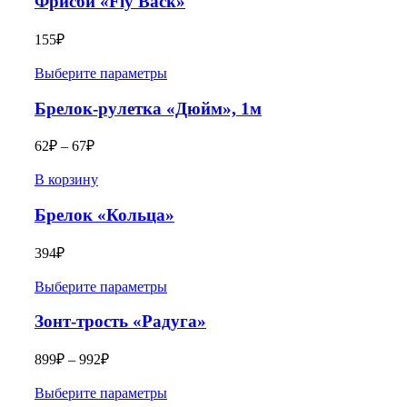
Фрисби «Fly Back»
155
₽
Выберите параметры
Брелок-рулетка «Дюйм», 1м
62
₽
–
67
₽
В корзину
Брелок «Кольца»
394
₽
Выберите параметры
Зонт-трость «Радуга»
899
₽
–
992
₽
Выберите параметры