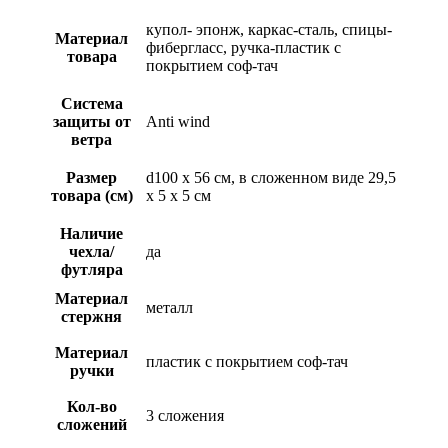
купол- эпонж, каркас-сталь, спицы-
Материал
фибергласс, ручка-пластик с
товара
покрытием соф-тач
Система
защиты от
Anti wind
ветра
Размер
d100 х 56 см, в сложенном виде 29,5
товара (см)
х 5 х 5 см
Наличие
чехла/
да
футляра
Материал
металл
стержня
Материал
пластик с покрытием соф-тач
ручки
Кол-во
3 сложения
сложений