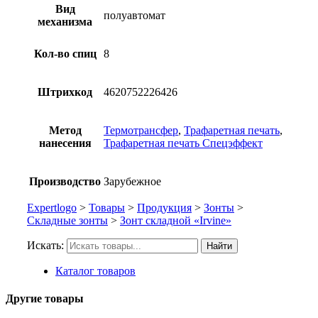
Вид
полуавтомат
механизма
Кол-во спиц
8
Штрихкод
4620752226426
Метод
Термотрансфер
,
Трафаретная печать
,
нанесения
Трафаретная печать Спецэффект
Производство
Зарубежное
Expertlogo
>
Товары
>
Продукция
>
Зонты
>
Складные зонты
>
Зонт складной «Irvine»
Искать:
Найти
Каталог товаров
Другие товары