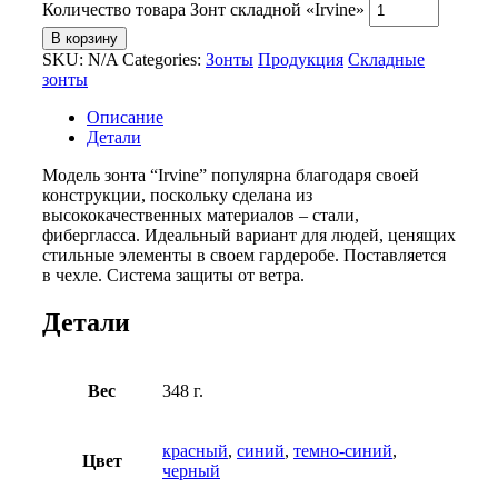
Количество товара Зонт складной «Irvine»
В корзину
SKU:
N/A
Categories:
Зонты
Продукция
Складные
зонты
Описание
Детали
Модель зонта “Irvine” популярна благодаря своей
конструкции, поскольку сделана из
высококачественных материалов – стали,
фибергласса. Идеальный вариант для людей, ценящих
стильные элементы в своем гардеробе. Поставляется
в чехле. Система защиты от ветра.
Детали
Вес
348 г.
красный
,
синий
,
темно-синий
,
Цвет
черный