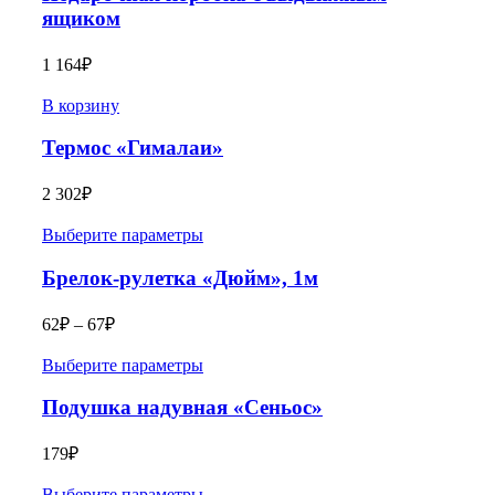
ящиком
1 164
₽
В корзину
Термос «Гималаи»
2 302
₽
Выберите параметры
Брелок-рулетка «Дюйм», 1м
62
₽
–
67
₽
Выберите параметры
Подушка надувная «Сеньос»
179
₽
Выберите параметры