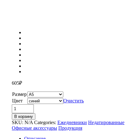
605
₽
Размер
Цвет
Очистить
Количество
товара
В корзину
Ежедневник
SKU:
N/A
Categories:
Ежедневники
Недатированные
А5
Офисные аксессуары
Продукция
недатированный
«Leader»
Описание