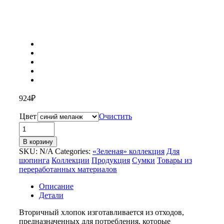
924
₽
Цвет
Очистить
Количество
товара
В корзину
Эко-
SKU:
N/A
Categories:
«Зеленая» коллекция
Для
сумка
шопинга
Коллекции
Продукция
Сумки
Товары из
с
переработанных материалов
клинчиком
«Pheebs»
Описание
из
Детали
переработанного
хлопка
Вторичный хлопок изготавливается из отходов,
предназначенных для потребления, которые