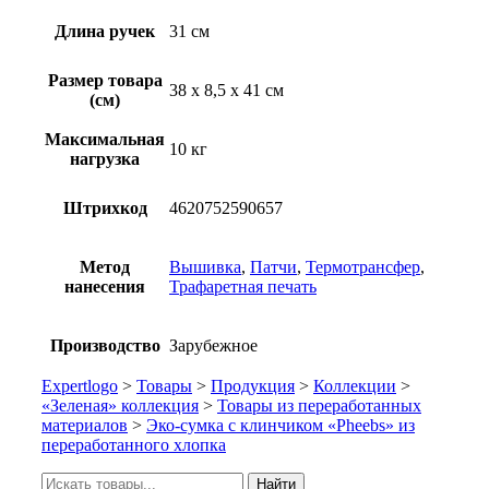
Длина ручек
31 см
Размер товара
38 х 8,5 х 41 см
(см)
Максимальная
10 кг
нагрузка
Штрихкод
4620752590657
Метод
Вышивка
,
Патчи
,
Термотрансфер
,
нанесения
Трафаретная печать
Производство
Зарубежное
Expertlogo
>
Товары
>
Продукция
>
Коллекции
>
«Зеленая» коллекция
>
Товары из переработанных
материалов
>
Эко-сумка с клинчиком «Pheebs» из
переработанного хлопка
Искать:
Найти