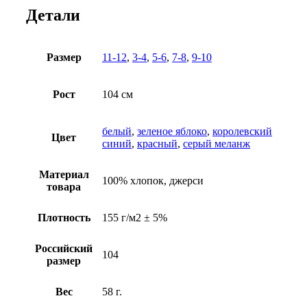
Детали
Размер
11-12
,
3-4
,
5-6
,
7-8
,
9-10
Рост
104 см
белый
,
зеленое яблоко
,
королевский
Цвет
синий
,
красный
,
серый меланж
Материал
100% хлопок, джерси
товара
Плотность
155 г/м2 ± 5%
Российский
104
размер
Вес
58 г.