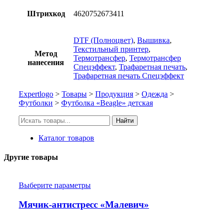
Штрихкод
4620752673411
DTF (Полноцвет)
,
Вышивка
,
Текстильный принтер
,
Метод
Термотрансфер
,
Термотрансфер
нанесения
Спецэффект
,
Трафаретная печать
,
Трафаретная печать Спецэффект
Expertlogo
>
Товары
>
Продукция
>
Одежда
>
Футболки
>
Футболка «Beagle» детская
Искать:
Найти
Каталог товаров
Другие товары
Выберите параметры
Мячик-антистресс «Малевич»