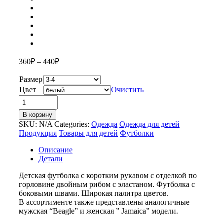
360
₽
–
440
₽
Размер
Цвет
Очистить
Количество
товара
В корзину
Футболка
SKU:
N/A
Categories:
Одежда
Одежда для детей
«Beagle»
Продукция
Товары для детей
Футболки
детская
Описание
Детали
Детская футболка с коротким рукавом с отделкой по
горловине двойным рибом с эластаном. Футболка с
боковыми швами. Широкая палитра цветов.
В ассортименте также представлены аналогичные
мужская “Beagle” и женская ” Jamaica” модели.