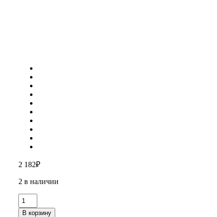
2 182
₽
2 в наличии
Количество
товара
В корзину
Гейзерная