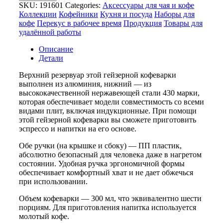
SKU:
191601
Categories:
Аксессуары для чая и кофе
кофеварка
Коллекции
Кофейники
Кухня и посуда
Наборы для
«Arabica»,
кофе
Перекус в рабочее время
Продукция
Товары для
300
удалённой работы
мл
Описание
Детали
Верхний резервуар этой гейзерной кофеварки
выполнен из алюминия, нижний — из
высококачественной нержавеющей стали 430 марки,
которая обеспечивает модели совместимость со всеми
видами плит, включая индукционные. При помощи
этой гейзерной кофеварки вы сможете приготовить
эспрессо и напитки на его основе.
Обе ручки (на крышке и сбоку) — ПП пластик,
абсолютно безопасный для человека даже в нагретом
состоянии. Удобная ручка эргономичной формы
обеспечивает комфортный хват и не дает обжечься
при использовании.
Объем кофеварки — 300 мл, что эквивалентно шести
порциям. Для приготовления напитка используется
молотый кофе.