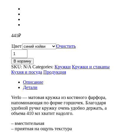
441
₽
Цвет
Очистить
Количество
товара
В корзину
Кружка
SKU:
N/A
Categories:
Кружки
Кружки и стаканы
«Verlo»,
Кухня и посуда
Продукция
матовая
Описание
Детали
Verlo — матовая кружка из костяного фарфора,
напоминающая по форме горшочек. Благодаря
удобной ручке кружку очень удобно держать, а
объема 410 мл хватит надолго.
– вместительная
– приятная на ощупь текстура