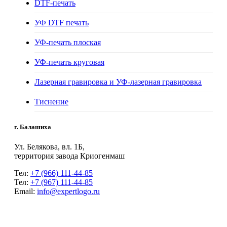
DTF-печать
УФ DTF печать
УФ-печать плоская
УФ-печать круговая
Лазерная гравировка и УФ-лазерная гравировка
Тиснение
г. Балашиха
Ул. Белякова, вл. 1Б,
территория завода Криогенмаш
Тел:
+7 (966) 111-44-85
Тел:
+7 (967) 111-44-85
Email:
info@expertlogo.ru
© 2024 Производственная компания Expertlogo /
Политика обработки
персональных данных