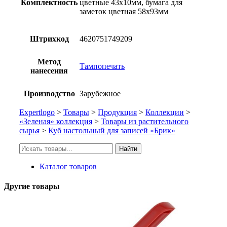
Комплектность
цветные 43х10мм, бумага для
заметок цветная 58х93мм
Штрихкод
4620751749209
Метод
Тампопечать
нанесения
Производство
Зарубежное
Expertlogo
>
Товары
>
Продукция
>
Коллекции
>
«Зеленая» коллекция
>
Товары из растительного
сырья
>
Куб настольный для записей «Брик»
Искать:
Найти
Каталог товаров
Другие товары