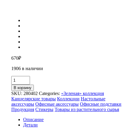
670
₽
1906 в наличии
Количество
товара
В корзину
Куб
SKU:
280402
Categories:
«Зеленая» коллекция
настольный
Канцелярские товары
Коллекции
Настольные
для
аксессуары
Офисные аксессуары
Офисные подставки
записей
Продукция
Стикеры
Товары из растительного сырья
«Брик»
Описание
Детали