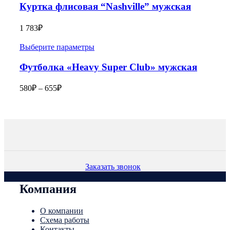
Куртка флисовая “Nashville” мужская
1 783
₽
Выберите параметры
Футболка «Heavy Super Club» мужская
580
₽
–
655
₽
Заказать звонок
Компания
О компании
Схема работы
Контакты