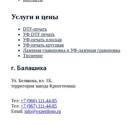
Услуги и цены
DTF-печать
УФ DTF печать
УФ-печать плоская
УФ-печать круговая
Лазерная гравировка и УФ-лазерная гравировка
Тиснение
г. Балашиха
Ул. Белякова, вл. 1Б,
территория завода Криогенмаш
Тел:
+7 (966) 111-44-85
Тел:
+7 (967) 111-44-85
Email:
info@expertlogo.ru
© 2024 Производственная компания Expertlogo /
Политика обработки