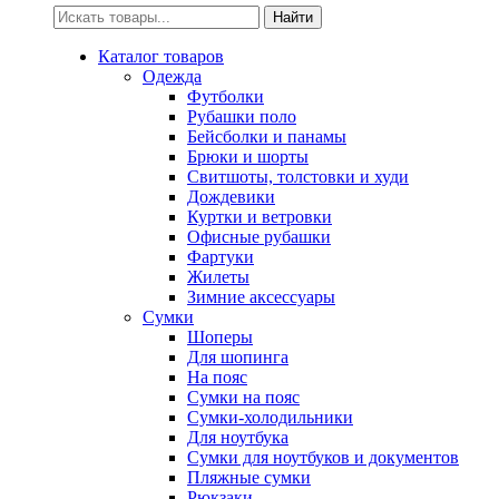
Искать:
Найти
Каталог товаров
Одежда
Футболки
Рубашки поло
Бейсболки и панамы
Брюки и шорты
Свитшоты, толстовки и худи
Дождевики
Куртки и ветровки
Офисные рубашки
Фартуки
Жилеты
Зимние аксессуары
Сумки
Шоперы
Для шопинга
На пояс
Сумки на пояс
Сумки-холодильники
Для ноутбука
Сумки для ноутбуков и документов
Пляжные сумки
Рюкзаки