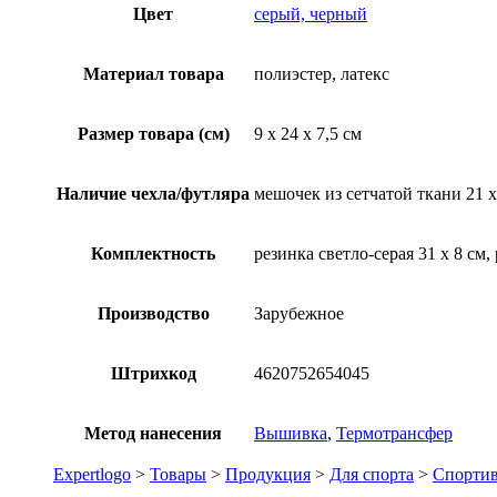
Цвет
серый, черный
Материал товара
полиэстер, латекс
Размер товара (см)
9 х 24 х 7,5 см
Наличие чехла/футляра
мешочек из сетчатой ткани 21 х
Комплектность
резинка светло-серая 31 х 8 см,
Производство
Зарубежное
Штрихкод
4620752654045
Метод нанесения
Вышивка
,
Термотрансфер
Expertlogo
>
Товары
>
Продукция
>
Для спорта
>
Спортив