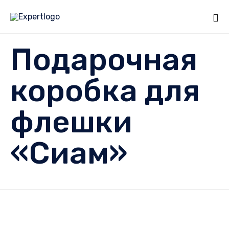
Sk
Подарочная
to
co
коробка для
флешки
«Сиам»