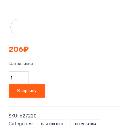
206
₽
14 в наличии
Количество
товара
Подарочная
коробка
В корзину
для
флешки
«Сиам»
SKU:
627220
Categories:
ДЛЯ ФЛЕШЕК
ИЗ МЕТАЛЛА