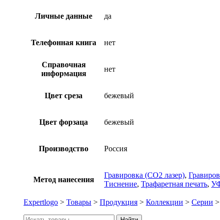
Личные данные
да
Телефонная книга
нет
Справочная
нет
информация
Цвет среза
бежевый
Цвет форзаца
бежевый
Производство
Россия
Гравировка (CO2 лазер)
,
Гравиров
Метод нанесения
Тиснение
,
Трафаретная печать
,
УФ
Expertlogo
>
Товары
>
Продукция
>
Коллекции
>
Серии
Искать:
Найти