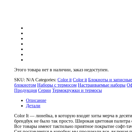
Этого товара нет в наличии, заказ недоступен.
SKU:
N/A
Categories:
Color it
Color it
Блокноты и записны
блокнотом
Наборы с термосом
Настраиваемые наборы
Оф
Продукция
Серии
Термокружки и термосы
Описание
Детали
Color It — линейка, в которую входят хиты мерча в десят
брендбук не было так просто. Широкая цветовая палитра 
Все товары имеют тактильно приятное покрытие софт-тач
Сет поставляется в коробке: мы продумали все, включая п