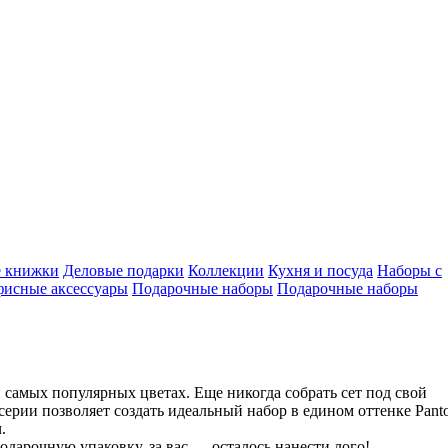
е книжки
Деловые подарки
Коллекции
Кухня и посуда
Наборы с
исные аксессуары
Подарочные наборы
Подарочные наборы
и самых популярных цветах. Еще никогда собрать сет под свой
серии позволяет создать идеальный набор в едином оттенке Pant
.
одарочную упаковку, за вас — осталось нанести лого!