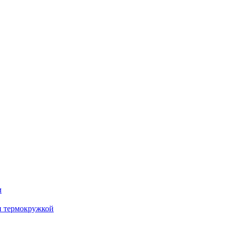
м
и термокружкой