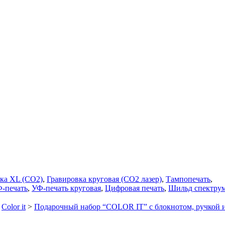
ка XL (СО2)
,
Гравировка круговая (CO2 лазер)
,
Тампопечать
,
-печать
,
УФ-печать круговая
,
Цифровая печать
,
Шильд спектру
>
Color it
>
Подарочный набор “COLOR IT” c блокнотом, ручкой 