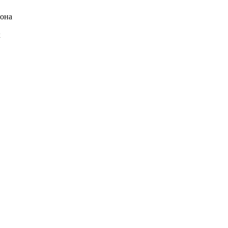
 она
к