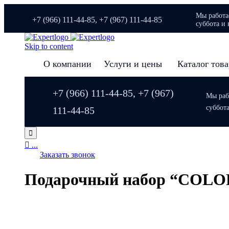
Мы работае
+7 (966) 111-44-85, +7 (967) 111-44-85
суббота и 
Skip to content
О компании
Услуги и цены
Каталог тов
+7 (966) 111-44-85, +7 (967)
Мы рабо
суббот
111-44-85


...
Заказать звонок
Подарочный набор “COLOR 