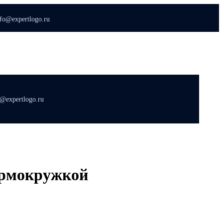
nfo@expertlogo.ru
o@expertlogo.ru
ермокружкой