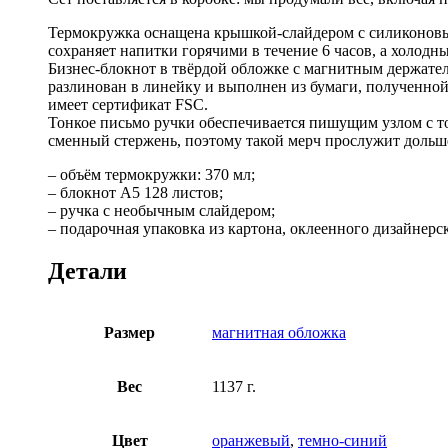
Термокружка оснащена крышкой-слайдером с силиконовы
сохраняет напитки горячими в течение 6 часов, а холодны
Бизнес-блокнот в твёрдой обложке с магнитным держател
разлинован в линейку и выполнен из бумаги, полученно
имеет сертификат FSC.
Тонкое письмо ручки обеспечивается пишущим узлом с 
сменный стержень, поэтому такой мерч прослужит дольше
– объём термокружки: 370 мл;
– блокнот А5 128 листов;
– ручка с необычным слайдером;
– подарочная упаковка из картона, оклеенного дизайнерс
Детали
Размер
магнитная обложка
Вес
1137 г.
Цвет
оранжевый
,
темно-синий