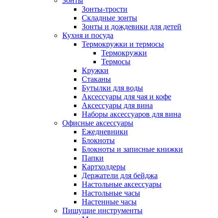
Зонты
Зонты-трости
Складные зонты
Зонты и дождевики для детей
Кухня и посуда
Термокружки и термосы
Термокружки
Термосы
Кружки
Стаканы
Бутылки для воды
Аксессуары для чая и кофе
Аксессуары для вина
Наборы аксессуаров для вина
Офисные аксессуары
Ежедневники
Блокноты
Блокноты и записные книжки
Папки
Картхолдеры
Держатели для бейджа
Настольные аксессуары
Настольные часы
Настенные часы
Пишущие инструменты