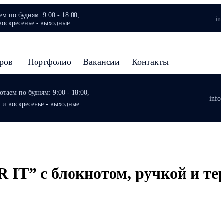
м по будням: 9:00 - 18:00,
i
воскресенье - выходные
аров
Портфолио
Вакансии
Контакты
таем по будням: 9:00 - 18:00,
inf
а и воскресенье - выходные
IT” c блокнотом, ручкой и т