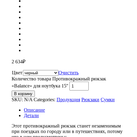
2 634
₽
Цвет
Очистить
Количество товара Противокражный рюкзак
«Balance» для ноутбука 15''
В корзину
SKU:
N/A
Categories:
Продукция
Рюкзаки
Сумки
Описание
Детали
Этот противокражный рюкзак станет незаменимым
при поездках по городу или в путешествиях, потому
что в нем предусмотрены: