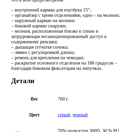
– внутренний карман для ноутбука 15″;
– органайзер с тремя отделениями, одно – на молнии;
– наружный карман на молнии;
– боковой карман снаружи;
– молния, расположенная близко к спине и
затрудняющая несанкционированный доступ к
содержимому рюкзака;
– дышащая сетчатая спинка;
– лямки с регулировкой длины;
– ремень для крепления на чемодан;
– раскрытие основного отделения на 180 градусов –
благодаря боковым фиксаторам на липучках.
Детали
Вес
700 г.
Цвет
серый
,
черный
70% полиэстер 300D, 30 % PU