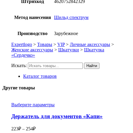
Штрихкод
4620752842329
Метод нанесения
Шильд спектрум
Производство
Зарубежное
Expertlogo
>
Товары
>
VIP
>
Личные аксессуары
>
Женские аксессуары
>
Шкатулки
>
Шкатулка
«Сердечко»
Искать:
Найти
Каталог товаров
Другие товары
Выберите параметры
Держатель для документов «Капи»
223
₽
–
254
₽