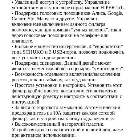
• Удаленный доступ к устройству. Управление
устройством доступно через приложение HIPER IoT.
• Поддержка голосовых помощников Алиса, Google,
Салют, Siri, Марусю и другие. Управлять
включением/выключением данного фильтра
возможно, как при помощи “умных колонок”, так и
через голосовые помощники на телефоне или
планшете.
• Большое количество интерфейсов. 4 “евророзетки”
типа SCHUKO и 3 USB-порта, позволят подключить
до 7 устройств одновременно.
• Поддержка сценариев. Данный девайс может
являться элементом общего сценария “умного дома”.
• Возможность отдельного включения/выключения
розеток, как по таймеру, так и удаленно.
• Простота установки и настройки. Установить этот
фильтр крайне просто, достаточно его воткнуть в
действующую розетку и настроить в соответствии с
инструкцией.
• Защита от короткого замыкания. Автоматический
предохранитель на 10А защитит как сам сетевой
фильтр, так и устройства к нему подключенные.
• Высококачественный негорючий пластик.
Устройство долго сохранит свой внешний вид, даже
при активном использовании.