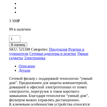
3 509
₽
99 в наличии
Количество
товара
В корзину
Умный
SKU:
521188
Categories:
Продукция
Розетки и
сетевой
удлинители
Сетевые адаптеры и розетки
Умные
фильтр
гаджеты
Электроника
«IoT
PS43»
Описание
Детали
Сетевой фильтр с поддержкой технологии “умный
дом”. Предназначен для защиты компьютерной,
домашней и офисной электротехники от помех
электросети, перегрузок и токов короткого
замыкания. Благодаря технологии “умный дом”,
фильтром можно управлять дистанционно.
К ключевым особенностям устройства относятся: