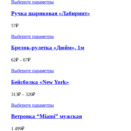
Выберите параметры
Ручка шариковая «Лабиринт»
57
₽
Выберите параметры
Брелок-рулетка «Дюйм», 1м
62
₽
–
67
₽
Выберите параметры
Бейсболка «New York»
313
₽
–
320
₽
Выберите параметры
Ветровка “Miami” мужская
1 499
₽