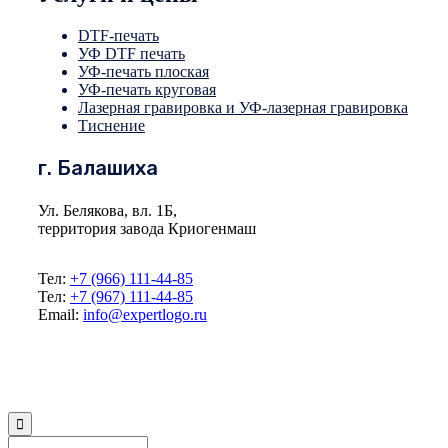
DTF-печать
УФ DTF печать
УФ-печать плоская
УФ-печать круговая
Лазерная гравировка и УФ-лазерная гравировка
Тиснение
г. Балашиха
Ул. Белякова, вл. 1Б,
территория завода Криогенмаш
Тел:
+7 (966) 111-44-85
Тел:
+7 (967) 111-44-85
Email:
info@expertlogo.ru
© 2024 Производственная компания Expertlogo /
Политика обработки
персональных данных
