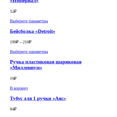
«Империал»
52
₽
Выберите параметры
Бейсболка «Detroit»
199
₽
–
210
₽
Выберите параметры
Ручка пластиковая шариковая
«Миллениум»
19
₽
В корзину
Тубус для 1 ручки «Аяс»
94
₽