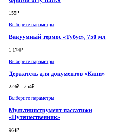
Фрисби «Fly Back»
155
₽
Выберите параметры
Вакуумный термос «Тубус», 750 мл
1 174
₽
Выберите параметры
Держатель для документов «Капи»
223
₽
–
254
₽
Выберите параметры
Мультиинструмент-пассатижи
«Путешественник»
964
₽