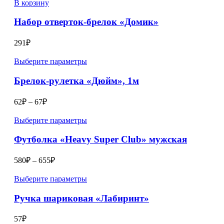
В корзину
Набор отверток-брелок «Домик»
291
₽
Выберите параметры
Брелок-рулетка «Дюйм», 1м
62
₽
–
67
₽
Выберите параметры
Футболка «Heavy Super Club» мужская
580
₽
–
655
₽
Выберите параметры
Ручка шариковая «Лабиринт»
57
₽