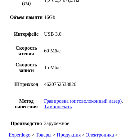
1,2 х 4,2 х 0,4 см
(см)
Объем памяти
16Gb
Интерфейс
USB 3.0
Скорость
60 Мб/с
чтения
Скорость
15 Мб/с
записи
Штрихкод
4620752538826
Метод
Гравировка (оптоволоконный лазер)
,
нанесения
Тампопечать
Производство
Зарубежное
Expertlogo
>
Товары
>
Продукция
>
Электроника
>