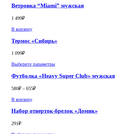
Ветровка “Miami” мужская
1 499
₽
В корзину
Термос «Сибирь»
1 099
₽
Выберите параметры
Футболка «Heavy Super Club» мужская
580
₽
–
655
₽
В корзину
Набор отверток-брелок «Домик»
291
₽