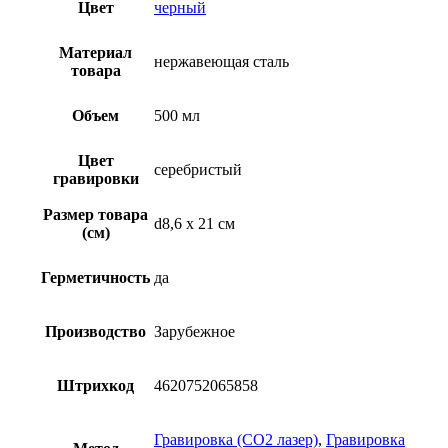
Цвет
черный
Материал
нержавеющая сталь
товара
Объем
500 мл
Цвет
серебристый
гравировки
Размер товара
d8,6 х 21 см
(см)
Герметичность
да
Производство
Зарубежное
Штрихкод
4620752065858
Гравировка (CO2 лазер)
,
Гравировка