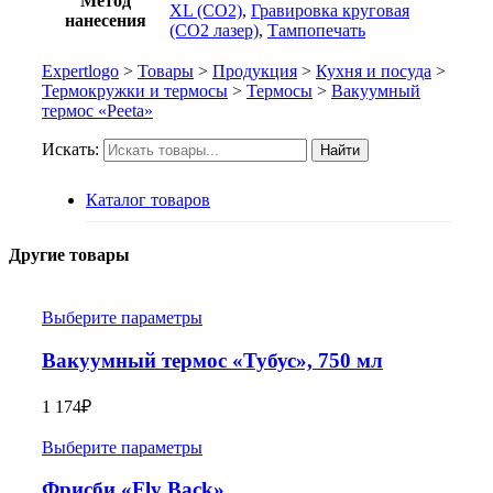
Метод
XL (СО2)
,
Гравировка круговая
нанесения
(CO2 лазер)
,
Тампопечать
Expertlogo
>
Товары
>
Продукция
>
Кухня и посуда
>
Термокружки и термосы
>
Термосы
>
Вакуумный
термос «Peeta»
Искать:
Найти
Каталог товаров
Другие товары
Выберите параметры
Вакуумный термос «Тубус», 750 мл
1 174
₽
Выберите параметры
Фрисби «Fly Back»