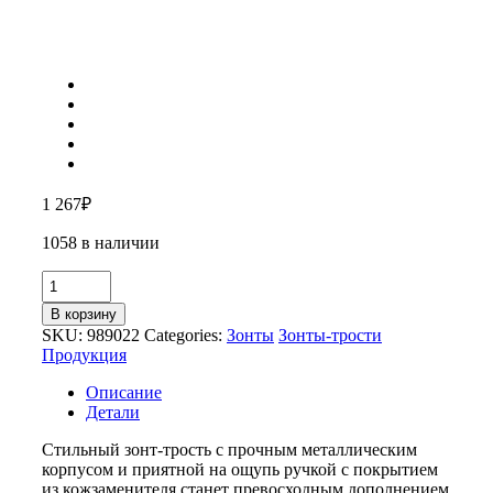
1 267
₽
1058 в наличии
Количество
товара
В корзину
Зонт-
SKU:
989022
Categories:
Зонты
Зонты-трости
трость
Продукция
«Алтуна»
Описание
Детали
Стильный зонт-трость с прочным металлическим
корпусом и приятной на ощупь ручкой с покрытием
из кожзаменителя станет превосходным дополнением