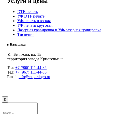
Услуги и цены
DTF-печать
УФ DTF печать
УФ-печать плоская
УФ-печать круговая
Лазерная гравировка и УФ-лазерная гравировка
Тиснение
г. Балашиха
Ул. Белякова, вл. 1Б,
территория завода Криогенмаш
Тел:
+7 (966) 111-44-85
Тел:
+7 (967) 111-44-85
Email:
info@expertlogo.ru
© 2024 Производственная компания Expertlogo /
Политика обработки
персональных данных
