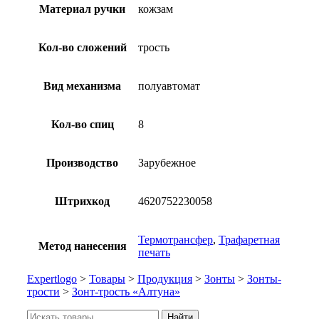
Материал ручки
кожзам
Кол-во сложений
трость
Вид механизма
полуавтомат
Кол-во спиц
8
Производство
Зарубежное
Штрихкод
4620752230058
Термотрансфер
,
Трафаретная
Метод нанесения
печать
Expertlogo
>
Товары
>
Продукция
>
Зонты
>
Зонты-
трости
>
Зонт-трость «Алтуна»
Искать:
Найти